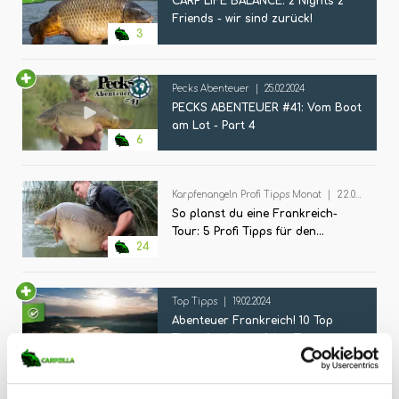
CARP LIFE BALANCE: 2 Nights 2
Friends - wir sind zurück!
3
Pecks Abenteuer
|
25.02.2024
PECKS ABENTEUER #41: Vom Boot
am Lot - Part 4
6
Karpfenangeln Profi Tipps Monat
|
22.02.2024
So planst du eine Frankreich-
Tour: 5 Profi Tipps für den
24
nächsten Roadtrip!
Top Tipps
|
19.02.2024
Abenteuer Frankreich! 10 Top
Tipps für die perfekte Tour-
10
Planung!