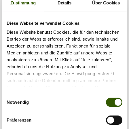
Zustimmung
Details
Über Cookies
1
2
...
46
Diese Webseite verwendet Cookies
Diese Website benutzt Cookies, die für den technischen
Partner
Betrieb der Website erforderlich sind, sowie Inhalte und
Anzeigen zu personalisieren, Funktionen für soziale
Medien anbieten und die Zugriffe auf unsere Website
analysieren zu können. Mit Klick auf "Alle zulassen",
erlaubst du uns die Nutzung zu Analyse- und
Personalisierungszwecken. Die Einwilligung erstreckt
sich auch auf die Datenübermittlung an unsere Partner
für soziale Medien, Werbung und Analysen. Unsere
Partner führen diese Informationen möglicherweise mit
Einwilligungsauswahl
weiteren Daten zusammen, die Sie ihnen bereitgestellt
Notwendig
haben oder die sie im Rahmen Ihrer Nutzung der Dienste
gesammelt haben.
Präferenzen