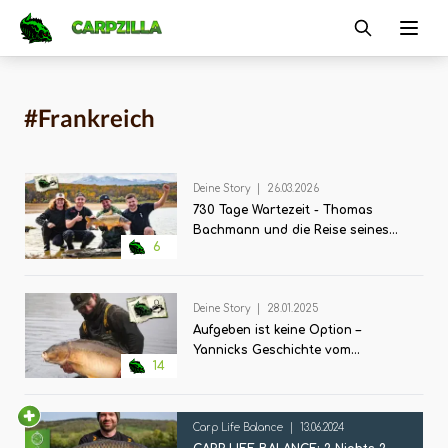
Carpzilla
Ope
#Frankreich
Deine Story
|
26.03.2026
730 Tage Wartezeit - Thomas
Bachmann und die Reise seines
6
Lebens
Deine Story
|
28.01.2025
Aufgeben ist keine Option –
Yannicks Geschichte vom
14
verkorksten Social mit Happy End
Carp Life Balance
|
13.06.2024