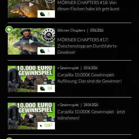
MÖRNER CHAPTERS #18: Von
diesen Fischen habe ich geträumt
3
Mörner Chapters
|
07.06.2026
MÖRNER CHAPTERS #17:
Zwischenstopp am Durchfahrts-
5
Gewässer
+ Gewinnspiel
|
02.06.2026
Carpzilla 10.000€ Gewinnspiel-
Auflösung: Das sind die Gewinner!
38
+ Gewinnspiel
|
24.04.2026
Carpzilla 10.000€ Gewinnspiel - jetzt
teilnehmen!
1387