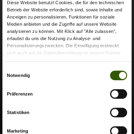
Diese Website benutzt Cookies, die für den technischen
Betrieb der Website erforderlich sind, sowie Inhalte und
Anzeigen zu personalisieren, Funktionen für soziale
Medien anbieten und die Zugriffe auf unsere Website
analysieren zu können. Mit Klick auf "Alle zulassen",
Zu den Filmen
erlaubst du uns die Nutzung zu Analyse- und
Personalisierungszwecken. Die Einwilligung erstreckt
sich auch auf die Datenübermittlung an unsere Partner
für soziale Medien, Werbung und Analysen. Unsere
Audiocoaching
Partner führen diese Informationen möglicherweise mit
Einwilligungsauswahl
weiteren Daten zusammen, die Sie ihnen bereitgestellt
Notwendig
haben oder die sie im Rahmen Ihrer Nutzung der Dienste
gesammelt haben.
Präferenzen
Statistiken
Marketing
Zu den Audiocoachings