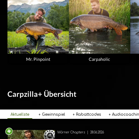
Mr. Pinpoint
Carpaholic
Carpzilla+ Übersicht
Aktuellste
+ Gewinnspiel
+ Rabattcodes
+ Audiocoachi
Mörner Chapters
|
28.06.2026