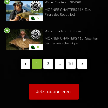
Mörner Chapters
|
08.04.2026
MÖRNER CHAPTERS #16: Das
Finale des Roadtrips!
6
Mörner Chapters
|
01.03.2026
MÖRNER CHAPTERS #15: Giganten
der französischen Alpen
11
1
2
...
166
Jetzt abonnieren!