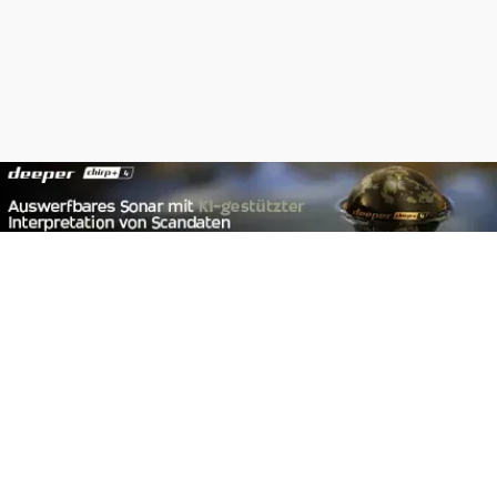
Footer
Carpzilla GmbH
Altziegenrück 2
91459 Markt Erlbach