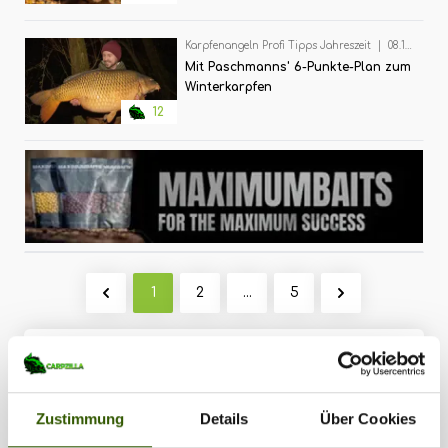
Karpfenangeln Profi Tipps Jahreszeit
|
08.12.2023
Mit Paschmanns' 6-Punkte-Plan zum
Winterkarpfen
12
1
2
...
5
Zu allen Profi Tipps
Zustimmung
Details
Über Cookies