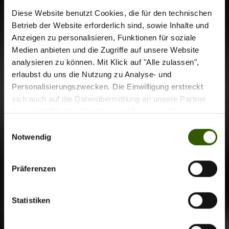
Diese Website benutzt Cookies, die für den technischen
1
2
Betrieb der Website erforderlich sind, sowie Inhalte und
Anzeigen zu personalisieren, Funktionen für soziale
Zu allen Kolumnen
Medien anbieten und die Zugriffe auf unsere Website
analysieren zu können. Mit Klick auf "Alle zulassen",
erlaubst du uns die Nutzung zu Analyse- und
Personalisierungszwecken. Die Einwilligung erstreckt
sich auch auf die Datenübermittlung an unsere Partner
für soziale Medien, Werbung und Analysen. Unsere
Partner führen diese Informationen möglicherweise mit
Einwilligungsauswahl
weiteren Daten zusammen, die Sie ihnen bereitgestellt
Notwendig
haben oder die sie im Rahmen Ihrer Nutzung der Dienste
gesammelt haben.
Präferenzen
Statistiken