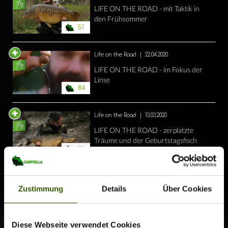
LIFE ON THE ROAD - mit Taktik in
den Frühsommer
51
Life on the Road
|
22.04.2020
LIFE ON THE ROAD - im Fokus der
Linse
84
Life on the Road
|
13.03.2020
LIFE ON THE ROAD - zerplatzte
Träume und der Geburtstagsfisch
91
Life on the Road
|
22.01.2020
Zustimmung
Details
Über Cookies
LIFE ON THE ROAD - Zeit für Dicke
im Süden
88
Diese Webseite verwendet Cookies