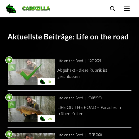
Carpzilla
Ope
Aktuellste Beiträge: Life on the road
Life on the Road
|
19.01.2021
Abgehakt - diese Rubrik ist
geschlossen
16
Life on the Road
|
23.07.2020
LIFE ON THE ROAD – Paradies in
trüben Zeiten
56
Life on the Road
|
21.05.2020