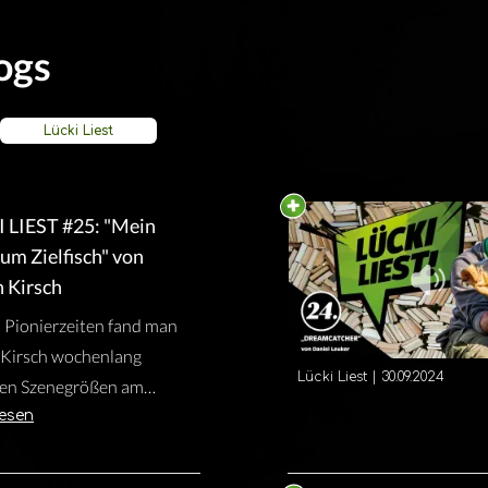
ogs
Lücki Liest
 LIEST #25: "Mein
um Zielfisch" von
n Kirsch
 Pionierzeiten fand man
 Kirsch wochenlang
Lücki Liest
|
30.09.2024
en Szenegrößen am
n. Doch Familie und
lesen
rissen einen tiefen
 zwischen ihn und die