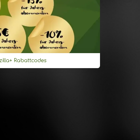
illa+ Rabattcodes