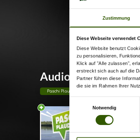
sofort
weiter
Storie
Zustimmung
Fängen
echten
Diese Webseite verwendet 
eiskal
Diese Website benutzt Cookie
neuest
zu personalisieren, Funktion
echte
Klick auf "Alle zulassen", e
Österr
erstreckt sich auch auf die 
Audio Blog Beitrag
Partner führen diese Informa
die sie im Rahmen Ihrer Nut
Paschi Plaudert
Lücki Liest
Einwilligungsauswahl
Notwendig
PASCH
Christ
im Cam