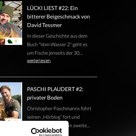
"Vom Wasser 2" seine Fänge
LÜCKI LIEST #22: Ein
von wirklich großen Fischen in
bitterer Beigeschmack von
tiefen Bereichen während
David Tessmer
dieser Zeit. Gönn dir die Story
In dieser Geschichte aus dem
als Hörbuch.
6
Buch "Vom Wasser 2" geht es
um Fische jenseits der 30
Kilomarke und ebendiese, die
weiterlesen
plötzlich Beine kriegen. Eine
Geschichte von einer
sensationellen Saison mit
PASCHI PLAUDERT #2:
einem bitteren Beigeschmack
privater Boden
von David Tessmer.
Christopher Paschmanns führt
seinen „Hörblog“ fort und
2
nimmt euch in diesem zweiten
Teil mit auf seine große Tour im
weiterlesen