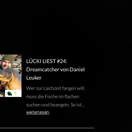
LÜCKI LIEST #24:
Dreamcatcher von Daniel
Leuker
Wer zur Laichzeit fangen will,
5
muss die Fische im flachen
suchen und beangeln. So ist
zumindest die gängige
weiterlesen
Herangehensweise. Daniel
Leuker beschreibt im Buch