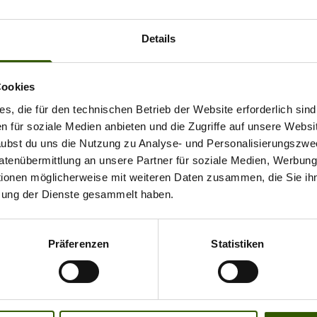
 wieder regelmäßig coole
lesen
s mit unglaublichen
Details
 und Erlebnissen von
 Szenegrößen oder
Cookies
ten Underdogs. In der
s, die für den technischen Betrieb der Website erforderlich sind
en Episode gibt es ein
en für soziale Medien anbieten und die Zugriffe auf unsere Websi
s Sommermärchen aus
rlaubst du uns die Nutzung zu Analyse- und Personalisierungszwe
eich.
Datenübermittlung an unsere Partner für soziale Medien, Werbun
svorschau
tionen möglicherweise mit weiteren Daten zusammen, die Sie ihn
zung der Dienste gesammelt haben.
Präferenzen
Statistiken
I PLAUDERT #2: privater Boden
opher Paschmanns führt seinen „Hörblog“ fort und nimmt euch in d
pervan durch Südeuropa, die im Dezember startete. Wie war es, d