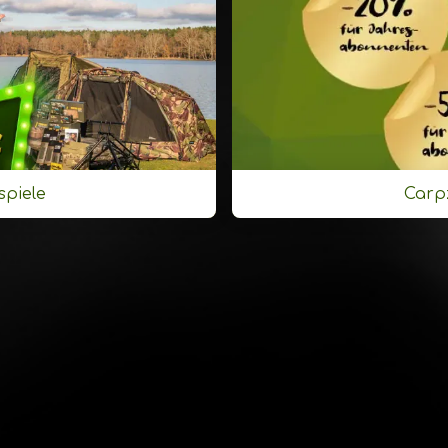
spiele
Carpz