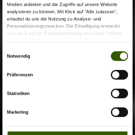
Medien anbieten und die Zugriffe auf unsere Website
analysieren zu können. Mit Klick auf "Alle zulassen",
erlaubst du uns die Nutzung zu Analyse- und
Personalisierungszwecken. Die Einwilligung erstreckt
sich auch auf die Datenübermittlung an unsere Partner
für soziale Medien, Werbung und Analysen. Unsere
Partner führen diese Informationen möglicherweise mit
Einwilligungsauswahl
weiteren Daten zusammen, die Sie ihnen bereitgestellt
Notwendig
haben oder die sie im Rahmen Ihrer Nutzung der Dienste
gesammelt haben.
Präferenzen
Statistiken
Marketing