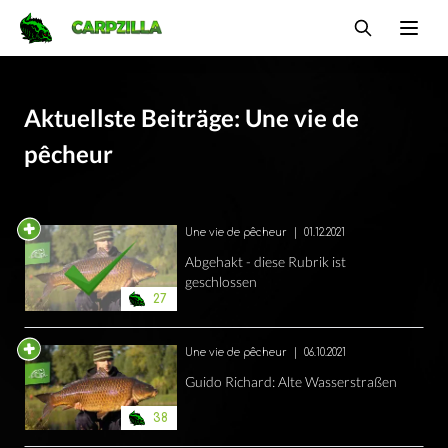
Carpzilla
Ope
Aktuellste Beiträge: Une vie de
pêcheur
Une vie de pêcheur
|
01.12.2021
Abgehakt - diese Rubrik ist
geschlossen
27
Une vie de pêcheur
|
06.10.2021
Guido Richard: Alte Wasserstraßen
38