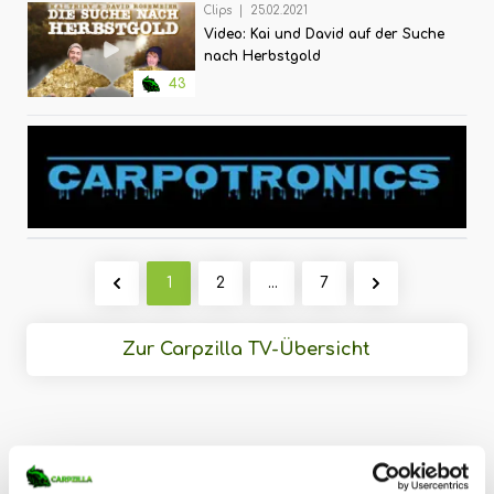
Clips
|
25.02.2021
Video: Kai und David auf der Suche
nach Herbstgold
43
1
2
...
7
Zur Carpzilla TV-Übersicht
Beliebte Videos