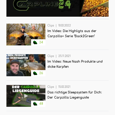
Clips
|
10.03.2022
Im Video: Die Highligts aus der
Carpzilla+ Serie "Back2Green"
24
Clips
|
25.11.2021
Im Video: Neue Nash Produkte und
dicke Karpfen
26
Clips
|
15.03.2021
Das richtige Sleepsystem für Dich:
Der Carpzilla Liegenguide
48