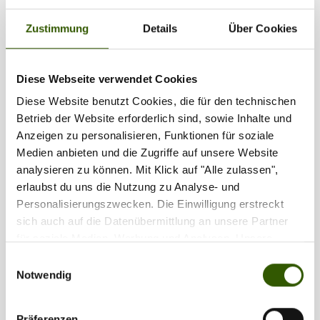
Zustimmung
Details
Über Cookies
11
Diese Webseite verwendet Cookies
Diese Website benutzt Cookies, die für den technischen
Betrieb der Website erforderlich sind, sowie Inhalte und
Anzeigen zu personalisieren, Funktionen für soziale
Medien anbieten und die Zugriffe auf unsere Website
Das vielleicht robusteste Schlauchboot auf
analysieren zu können. Mit Klick auf "Alle zulassen",
dem Markt: iBoat Super Strong 320 GEN5
erlaubst du uns die Nutzung zu Analyse- und
im Unboxing
Personalisierungszwecken. Die Einwilligung erstreckt
sich auch auf die Datenübermittlung an unsere Partner
Carpzilla TV
09.07.2025
für soziale Medien, Werbung und Analysen. Unsere
In diesem Unboxing nimmt sich Mark Dörner das Super
Partner führen diese Informationen möglicherweise mit
Einwilligungsauswahl
Strong iBoat 320 GEN5 von Imperial Fishing vor – ein
weiteren Daten zusammen, die Sie ihnen bereitgestellt
Notwendig
echtes Arbeitstier für anspruchsvolle Angler und
haben oder die sie im Rahmen Ihrer Nutzung der Dienste
Gewässer, die viel fordern. Eben genau dort, wo Material
gesammelt haben.
ans Limit gebracht wird. Mehr zum Boot in diesem Video.
Präferenzen