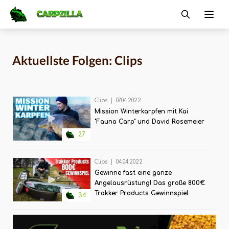
Carpzilla
Ope
Aktuellste Folgen: Clips
Clips
|
07.04.2022
Mission Winterkarpfen mit Kai
"Fauna Carp" und David Rosemeier
27
Clips
|
04.04.2022
Gewinne fast eine ganze
Angelausrüstung! Das große 800€
Trakker Products Gewinnspiel
34