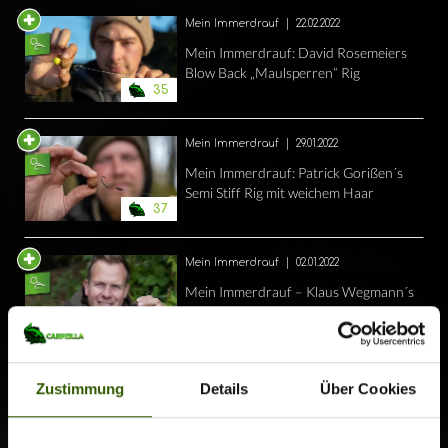
Mein Immerdrauf
|
22.02.2022
Mein Immerdrauf: David Rosemeiers
Blow Back „Maulsperren“ Rig
35
Mein Immerdrauf
|
29.01.2022
Mein Immerdrauf: Patrick Gorißen´s
Semi Stiff Rig mit weichem Haar
37
Mein Immerdrauf
|
02.01.2022
Mein Immerdrauf – Klaus Wegmann´s
Shot on the Hook Rig
36
Mein Immerdrauf
|
19.10.2021
Zustimmung
Details
Über Cookies
Mein Immerdrauf – Olaf Barz´ Blow
Back Rig