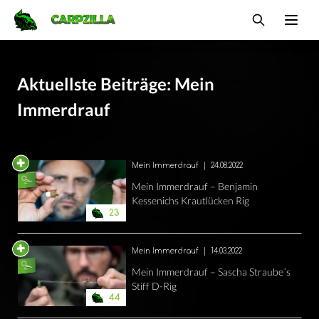
Carpzilla
Ope
Aktuellste Beiträge: Mein
Immerdrauf
Mein Immerdrauf
|
24.08.2022
Mein Immerdrauf – Benjamin
Kessenichs Krautlücken Rig
23
Mein Immerdrauf
|
14.03.2022
Mein Immerdrauf – Sascha Straube´s
Stiff D-Rig
44