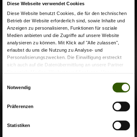
34
Diese Webseite verwendet Cookies
Diese Website benutzt Cookies, die für den technischen
Betrieb der Website erforderlich sind, sowie Inhalte und
1
2
3
Anzeigen zu personalisieren, Funktionen für soziale
Medien anbieten und die Zugriffe auf unsere Website
Zu Rigs, Tipps und Tricks
analysieren zu können. Mit Klick auf "Alle zulassen",
erlaubst du uns die Nutzung zu Analyse- und
Personalisierungszwecken. Die Einwilligung erstreckt
sich auch auf die Datenübermittlung an unsere Partner
für soziale Medien, Werbung und Analysen. Unsere
Partner führen diese Informationen möglicherweise mit
Einwilligungsauswahl
weiteren Daten zusammen, die Sie ihnen bereitgestellt
Notwendig
haben oder die sie im Rahmen Ihrer Nutzung der Dienste
gesammelt haben.
Präferenzen
Statistiken