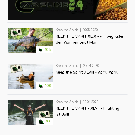
Keep the Spirit
|
10.05.2020
KEEP THE SPIRIT XLIX - wir begrüßen
den Wonnemonat Mai
103
Keep the Spirit
|
26.04.2020
Keep the Spirit XLVIII - April, April
108
Keep the Spirit
|
12.04.2020
KEEP THE SPIRIT - XLVII - Frühling
ist da!!!
99