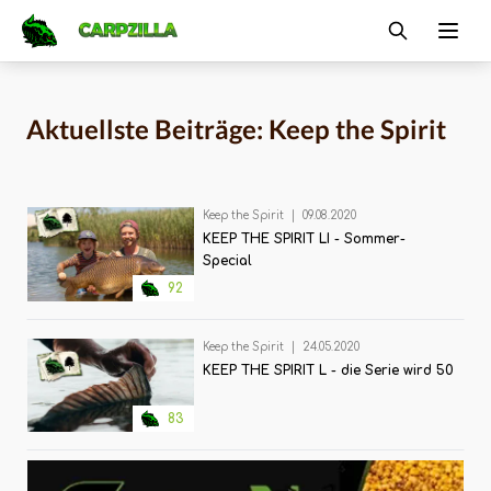
Carpzilla
Ope
Aktuellste Beiträge: Keep the Spirit
Keep the Spirit
|
09.08.2020
KEEP THE SPIRIT LI - Sommer-
Special
92
Keep the Spirit
|
24.05.2020
KEEP THE SPIRIT L - die Serie wird 50
83