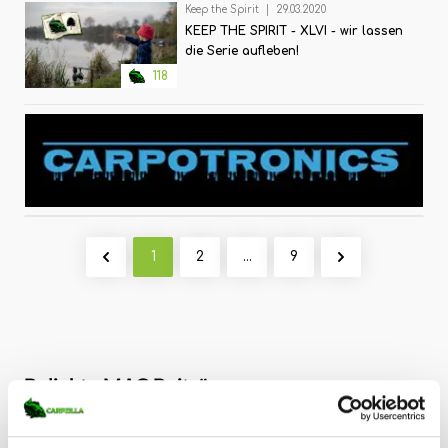
Keep the Spirit
|
29.03.2020
KEEP THE SPIRIT - XLVI - wir lassen
die Serie aufleben!
118
1
2
...
9
Beliebte MAG Beiträge
78