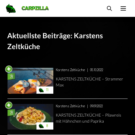
Carpzilla
Ope
Aktuellste Beiträge: Karstens
Zeltküche
Karstens Zeltküche
|
05.10.2022
KARSTENS ZELTKÜCHE – Strammer
Max
11
Karstens Zeltküche
|
09.09.2022
KARSTENS ZELTKÜCHE – Pilawreis
mit Hähnchen und Paprika
8