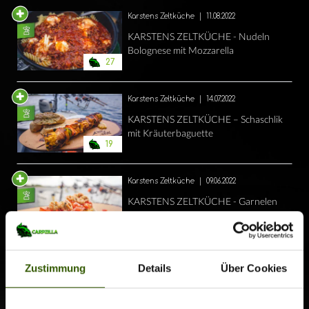
Karstens Zeltküche
|
11.08.2022
KARSTENS ZELTKÜCHE - Nudeln
Bolognese mit Mozzarella
27
Karstens Zeltküche
|
14.07.2022
KARSTENS ZELTKÜCHE – Schaschlik
mit Kräuterbaguette
19
Karstens Zeltküche
|
09.06.2022
KARSTENS ZELTKÜCHE - Garnelen
mit Bruschetta
29
Karstens Zeltküche
|
09.09.2021
Zustimmung
Details
Über Cookies
KARSTENS ZELTKÜCHE - Special
Frenchtoast