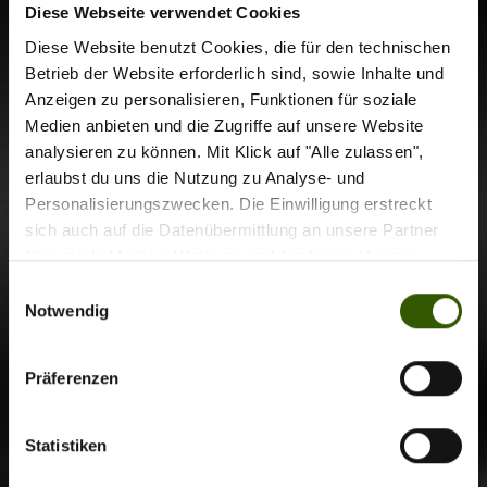
32
Diese Webseite verwendet Cookies
Diese Website benutzt Cookies, die für den technischen
Betrieb der Website erforderlich sind, sowie Inhalte und
1
2
...
5
Anzeigen zu personalisieren, Funktionen für soziale
Medien anbieten und die Zugriffe auf unsere Website
Zu allen Kolumnen
analysieren zu können. Mit Klick auf "Alle zulassen",
erlaubst du uns die Nutzung zu Analyse- und
Personalisierungszwecken. Die Einwilligung erstreckt
sich auch auf die Datenübermittlung an unsere Partner
für soziale Medien, Werbung und Analysen. Unsere
Partner führen diese Informationen möglicherweise mit
Einwilligungsauswahl
weiteren Daten zusammen, die Sie ihnen bereitgestellt
Notwendig
haben oder die sie im Rahmen Ihrer Nutzung der Dienste
gesammelt haben.
Präferenzen
Statistiken