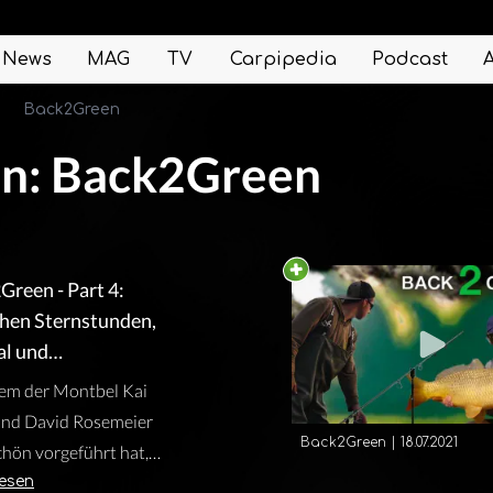
News
MAG
TV
Carpipedia
Podcast
Back2Green
en: Back2Green
Green - Part 4:
hen Sternstunden,
al und
eikontrollen
em der Montbel Kai
und David Rosemeier
Back2Green
|
18.07.2021
chön vorgeführt hat,
s für die zwei Abenteurer
lesen