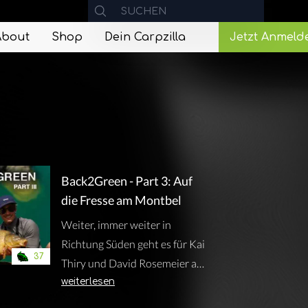
About
Shop
Dein Carpzilla
Jetzt Anmeld
Back2Green - Part 3: Auf
die Fresse am Montbel
Weiter, immer weiter in
Richtung Süden geht es für Kai
37
Thiry und David Rosemeier auf
ihrem Roadtrip durch
weiterlesen
Frankreich. Mit ihrem