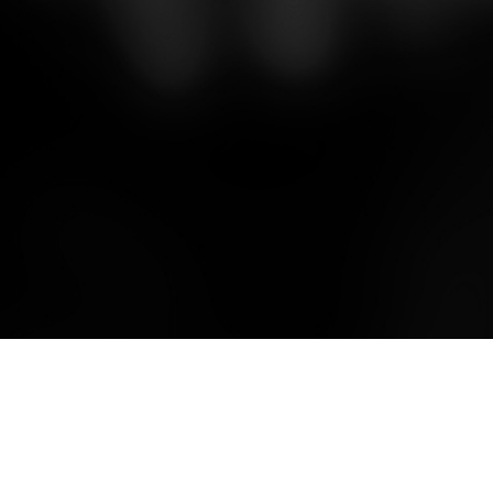
hrenem See, der eines
se coole Videoserie.
soluten Highlights auf
 Spoiler: Kai und David
Tour bilden soll. Ein See,
bereits eine weitere,
 Kulisse eines
ettere Abenteuerreise
chen Märchen sein
. Auch dazu erwartet
 mit knallblauem
chon bald eine
r und einem
rie hier auf Carpzilla+.
kenen Wald dessen
ronen noch aus dem
 ragen. Wir finden es
 irre und fiebern mit Kai
vid mit - seid dabei und
euch Back2Green Part
Quicklinks
Quicklinks