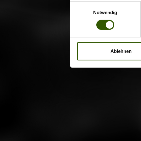
Pionie
Einwilligungsauswahl
Roadtr
Gewäs
Notwendig
sind di
Roadtr
Flachw
David 
das An
lassen,
Strömun
Inform
Steinm
Ablehnen
über d
unmögl
was er
werden
Gewäss
Mistra
Schluc
eine Po
besser
nervös
Abente
Polizi
können 
leicht
Fische
Fische
Stause
einen 
auf de
bilden