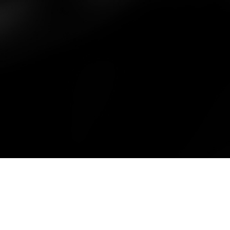
abgefa
für die
der ab
Keiner
dieser 
haben 
der die
noch f
mystis
erlebt
könnte
euch s
Wasse
Videose
versun
Baumk
Wasser
einfach
und Da
gönnt 
2!
Footer
Kontakt