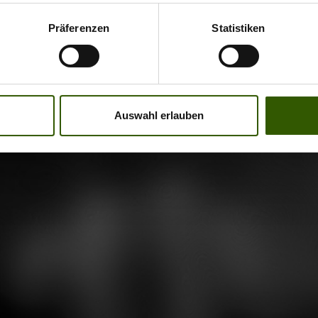
rarbeit.Am zweiten
iper an einen Fluss. Hier
ser des Lockdown-
Präferenzen
Statistiken
e Fische schnell im
ips müssen Kai und
asser lokalisiert, doh
sich echt überraschen
geln quer durch die
 denn viele
g stellt sich trotz
ationen haben sie nicht
ontagen als nahezu
Auswahl erlauben
iesen See. Das einzige
ich heraus. Schließlich
kennbar ist, dass dem
 sie von einem heftigen
er noch ein guter
l weggeweht und auch
k Wasser fehlt - umso
lizeikontrolle mit
 für unsere zwei
en französischen
urer! Clever geangelt,
sten macht den weg nicht
sie einige richtig coole
er.Abenteuer pur, dicke
 fangen.Doch dieser
 und der Rückblick auf
e war nur ein Pit Stop
Raodtrip im Lockdown
m Weg zu einem absolut
 den perfekten Abschluss