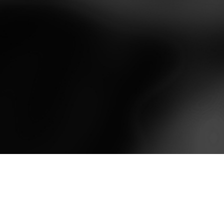
die Motivation ist auf ein
noch einige Tipps und
Höchstmaß getankt und die
Hinweise in puncto Bootswahl
Reise geht weiter gen Süden.
an die Hand.Ihr merkt schon,
Dabei haben Kai und David
viel los in Folge 3. Und wartet
steht's die Ungewissheit im
mal ab – Folge 4 wird erst
Nacken, wie die Behörden vor
richtig krass!
Ort reagieren. Dennoch halten
sie sich an die örtlichen
Ausgangsbeschränkungen und
haben somit zumindest
anfangs keine Probleme.In Part
2 reisen die Zwei weiter und es
geht endlich an einen
traumhaften Stausee. Das
Abenteuer beginnt jetzt so
richtig - doch werden sie so
Finde uns auf