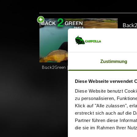
weiter
läuft 
gut. Do
Back2Gree
dass s
Pioni
durche
Der Ro
krönen
David 
Back2G
46
Zustimmung
zweite
jetzt f
Back2Green
|
04.07.2021
kehren
weiter
verfüg
den Rü
Diese Webseite verwendet 
man ei
Richtu
Diese Website benutzt Cookie
beende
Weg an
zu personalisieren, Funktion
neuen
blauem
Klick auf "Alle zulassen", e
und pr
versun
erstreckt sich auch auf die 
richti
Partner führen diese Informa
halt a
Bartel
die sie im Rahmen Ihrer Nut
Stause
geht es