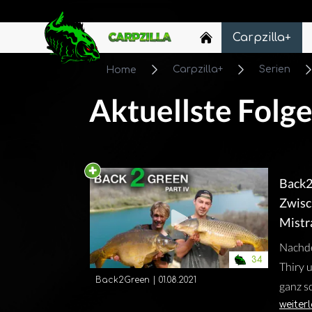
Carpzilla
Carpzilla+
Carpzilla+
Serien
Home
Aktuellste Folg
Back2
Zwisc
Mistr
Poliz
Nachd
34
Thiry 
Back2Green
|
01.08.2021
ganz s
geht e
weiter