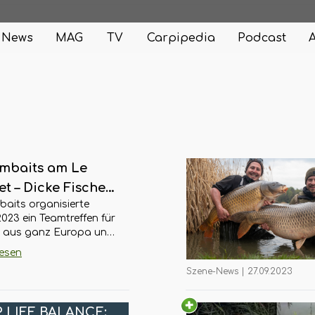
News
MAG
TV
Carpipedia
Podcast
mbaits am Le
t – Dicke Fische
aits organisierte
z Wetterumbruch!
023 ein Teamtreffen für
r aus ganz Europa und
die herausfordende
lesen
n im lockeren VLOG
Szene-News
|
27.09.2023
ür dich fest. Wie die
an Fische bis knapp
30kg kamen, zeigen Sie
 LIFE BALANCE: