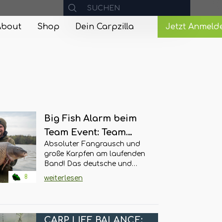
About
Shop
Dein Carpzilla
Jetzt Anmeld
Big Fish Alarm beim
Team Event: Team
Absoluter Fangrausch und
Korda dreht den Katlov
große Karpfen am laufenden
um!
Band! Das deutsche und
österreichische Korda Team
8
weiterlesen
hat den Lake Katlov in
Tschechien, das Gewässer
von Jakub Vagner und
Claudia Darga, binnen
CARP LIFE BALANCE: