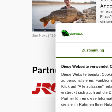
Anac
Ist es 
Juli
Fluss?
versch
Vor al
4
weiter
beson
Site-News
|
13.06.2024
Julien
Anaco
YouTub
Zustimmung
es dam
erfährs
Partner
Diese Webseite verwendet 
Diese Website benutzt Cookie
zu personalisieren, Funktion
Klick auf "Alle zulassen", e
erstreckt sich auch auf die 
Partner führen diese Informa
die sie im Rahmen Ihrer Nut