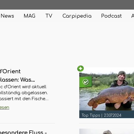
News
MAG
TV
Carpipedia
Podcast
d'Orient
lassen: Was
c d'Orient wird aktuell
iert mit den
ollständig abgelassen.
hen im Orient?
ssiert mit den Fischen?
klären die Hintergründe,
lesen
zmaßnahmen und
Top Tipps
|
23.07.2024
le Lage.
besondere Fluss -