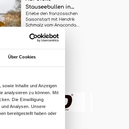
1.000 Hektar Fische aufspürst
Stauseebullen in
und fängst!
Erlebe den französischen
Frankreich - ein
Saisonstart mit Hendrik
Saisonstart nach Maß?
Schmalz vom Anaconda
Carp Team! Wie er sich den
4
weiterlesen
wechselnden Bedingungen
des Frühlings stellt und ob er
die großen Stauseebullen
Nordfrankreichs an einem für
Über Cookies
ihn neuen Gewässer
bezwingen kann, erfährst du
im Video.
, sowie Inhalte und Anzeigen
te analysieren zu können. Mit
cken. Die Einwilligung
g und Analysen. Unsere
en bereitgestellt haben oder