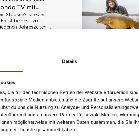
onda TV mit
ein Stausee? Ist es ein
en Goldner
 Es ist beides - zu
iedenen Jahreszeiten.
lem ist es ein ganz
lesen
deres Gewässer, das
Site-News
|
15.05.2024
 Goldner im neuen
nda TV Karpfenangeln
e-Video beangelt. Was
Details
it auf sich hat,
t du hier.
Cookies
s, die für den technischen Betrieb der Website erforderlich sind
en für soziale Medien anbieten und die Zugriffe auf unsere Websi
rlaubst du uns die Nutzung zu Analyse- und Personalisierungszwe
Datenübermittlung an unsere Partner für soziale Medien, Werbun
tionen möglicherweise mit weiteren Daten zusammen, die Sie ihn
zung der Dienste gesammelt haben.