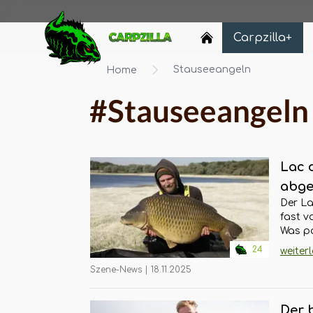
Carpzilla
Carpzilla+
Stauseeangeln
Home
#Stauseeangeln
Lac 
abge
Der La
pass
fast v
Fisc
Was pa
Wir er
24
weiter
Schut
Szene-News
|
18.11.2025
aktuel
Der 