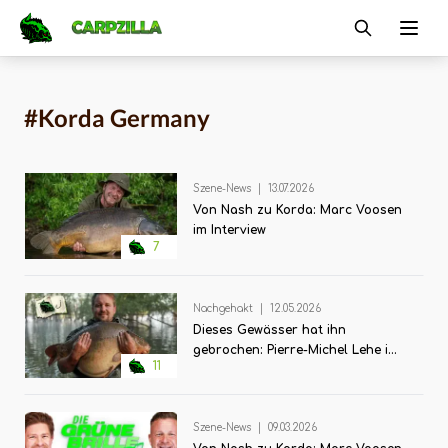
Carpzilla
Ope
#Korda Germany
Szene-News
|
13.07.2026
Von Nash zu Korda: Marc Voosen
im Interview
7
Nachgehakt
|
12.05.2026
Dieses Gewässer hat ihn
gebrochen: Pierre-Michel Lehe im
11
Interview über das Karpfenangeln
an großen deutschen Stauseen
Szene-News
|
09.03.2026