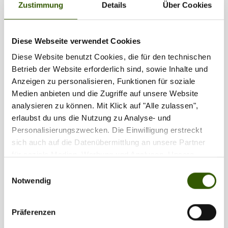
Zustimmung
Details
Über Cookies
1
2
...
5
Diese Webseite verwendet Cookies
Diese Website benutzt Cookies, die für den technischen
Partner
Betrieb der Website erforderlich sind, sowie Inhalte und
Anzeigen zu personalisieren, Funktionen für soziale
Medien anbieten und die Zugriffe auf unsere Website
analysieren zu können. Mit Klick auf "Alle zulassen",
erlaubst du uns die Nutzung zu Analyse- und
Personalisierungszwecken. Die Einwilligung erstreckt
sich auch auf die Datenübermittlung an unsere Partner
für soziale Medien, Werbung und Analysen. Unsere
Partner führen diese Informationen möglicherweise mit
Einwilligungsauswahl
weiteren Daten zusammen, die Sie ihnen bereitgestellt
Notwendig
haben oder die sie im Rahmen Ihrer Nutzung der Dienste
gesammelt haben.
Präferenzen