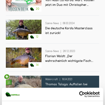
Von Nash zu Korda: Marc Voosen
jetzt im Duo mit Christopher
20
Paschmanns
Szene-News
|
08.03.2024
Die deutsche Korda Masterclass
ist zurück!
12
Szene-News
|
28.12.2023
Florian Woldt: „Der
wahrscheinlich wichtigste Fisch
14
meines Lebens.“
Watercraft
|
18.04.2023
Thomas Talaga: Auffallen bei
kaltem Wasser
11