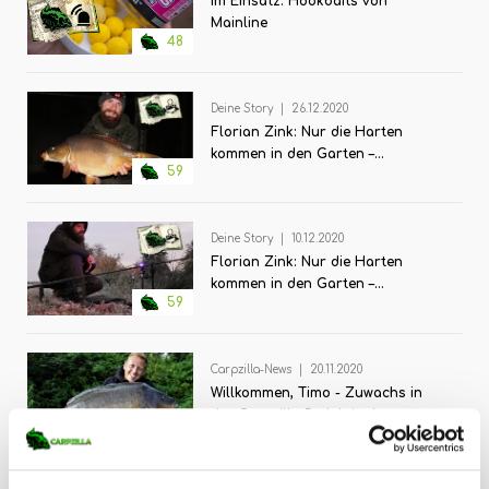
Im Einsatz: Hookbaits von
Mainline
48
Deine Story
|
26.12.2020
Florian Zink: Nur die Harten
kommen in den Garten –
59
Durchhaltetipps für den Winter
#2
Deine Story
|
10.12.2020
Florian Zink: Nur die Harten
kommen in den Garten –
59
Durchhaltetipps für den Winter #1
Carpzilla-News
|
20.11.2020
Willkommen, Timo - Zuwachs in
der Carpzilla Redaktion!
58