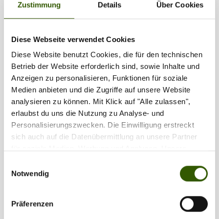
Zustimmung
Details
Über Cookies
1
2
Diese Webseite verwendet Cookies
Diese Website benutzt Cookies, die für den technischen
Partner
Betrieb der Website erforderlich sind, sowie Inhalte und
Anzeigen zu personalisieren, Funktionen für soziale
Medien anbieten und die Zugriffe auf unsere Website
analysieren zu können. Mit Klick auf "Alle zulassen",
erlaubst du uns die Nutzung zu Analyse- und
Personalisierungszwecken. Die Einwilligung erstreckt
sich auch auf die Datenübermittlung an unsere Partner
für soziale Medien, Werbung und Analysen. Unsere
Partner führen diese Informationen möglicherweise mit
Einwilligungsauswahl
weiteren Daten zusammen, die Sie ihnen bereitgestellt
Notwendig
haben oder die sie im Rahmen Ihrer Nutzung der Dienste
gesammelt haben.
Präferenzen