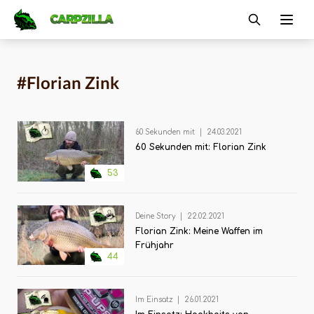
Carpzilla
Ope
#Florian Zink
60 Sekunden mit
|
24.03.2021
60 Sekunden mit: Florian Zink
53
Deine Story
|
22.02.2021
Florian Zink: Meine Waffen im
Frühjahr
44
Im Einsatz
|
26.01.2021