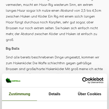
vermeiden, macht ein Haar-Rig wiederum Sinn, ein extrem
langes Haar sogar. Ich nutze einen Abstand von 2,5 bis 4,5cm
zwischen Haken und Köder. Ein Rig mit einem solch langen
Haar fängt durchaus noch Karpfen, sehr gut sogar, aber
Brassen nur noch extrem selten. Sie haken sich einfach nicht
mehr, der Abstand zwischen Köder und Haken ist einfach zu
groß.
Big Balls
Sind alle bereits beschriebenen Dinge umgesetzt, kommen wir
zum Hakenköder. Die Waffe schlechthin gegen gefräßige
Brassen sind große/harte Hakenköder. Mit groß meine ich echte
Männerboilies. Da reden wir von Ködern die ich mir per Hand
selbst herstelle und einen Durchmesser von 35-50mm aufweisen.
Einen solch großen Köder bekommt keine Brasse mehr ins
Maul, keine Angst, Karpfen hingegen schon. Exemplare
Zustimmung
Details
Über Cookies
oberhalb der 12kg Marke konnte ich mit den Big Balls
problemlos fangen. Diese ganz dicken Kugeln sind mega