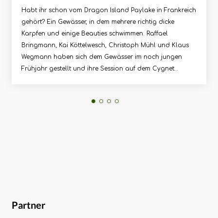
Habt ihr schon vom Dragon Island Paylake in Frankreich
gehört? Ein Gewässer, in dem mehrere richtig dicke
Karpfen und einige Beauties schwimmen. Raffael
Bringmann, Kai Köttelwesch, Christoph Mühl und Klaus
Wegmann haben sich dem Gewässer im noch jungen
Frühjahr gestellt und ihre Session auf dem Cygnet
Deutschland/Österreich YouTube Kanal festgehalten. Was
das Team dort erlebt hat und was es mit dem geheimen
Gewinnspiel auf sich hat, erfahrt ihr hier.Die vier Jungs
hatten es bei ihrem Trip Anfang März nicht leicht. Die
kalten Temperaturen ließen die Fische des Sees zickig
werden, doch schließlich schaffte es das Cygnet Team
doch, die Fische mit sparsamen Futtermengen auf den
richtigen Plätzen anzusprechen.Passend zu diesem Video
hat Cygnet Tackle wieder ein cooles Gewinnspiel ins
Leben gerufen und sich dieses Mal etwas ganz
Besonderes überlegt. Ihr könnt euch einen
Partner
Überraschungsgewinn im Wert von 1.000€ sichern.Um