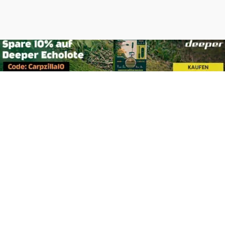
Footer
Carpzilla GmbH
Altziegenrück 2
91459 Markt Erlbach
+49 (0) 9106 4159804
kontakt@carpzilla.de