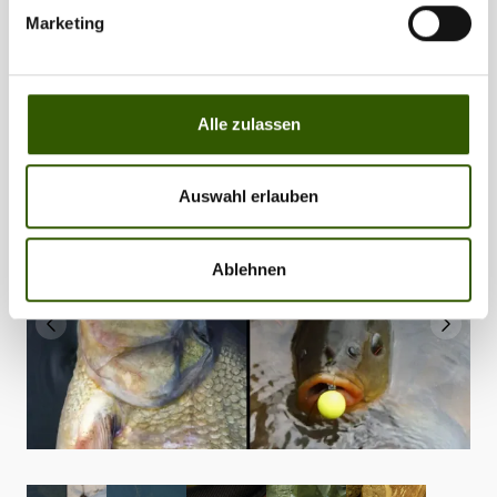
Totaler Quatsch, ich habe schon unzählige Brassen mit Tigers
Marketing
gefangen. Glaubt mir, allein mit Tigernüssen kann man weiß
Gott keine Brassen ausschließen.
Gruß,
Alle zulassen
Klaus Wegmann
Auswahl erlauben
Ablehnen