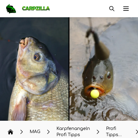
Carpzilla
Ope
Karpfenangeln
Profi
MAG
Profi Tipps
Tipps