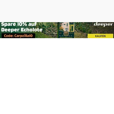
Footer
Carpzilla GmbH
Altziegenrück 2
91459 Markt Erlbach
+49 (0) 9106 4159804
kontakt@carpzilla.de