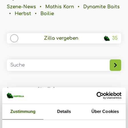
Szene-News
•
Mathis Korn
•
Dynamite Baits
•
Herbst
•
Boilie
Zilla vergeben
35
Interessant für dich
172
Zustimmung
Details
Über Cookies