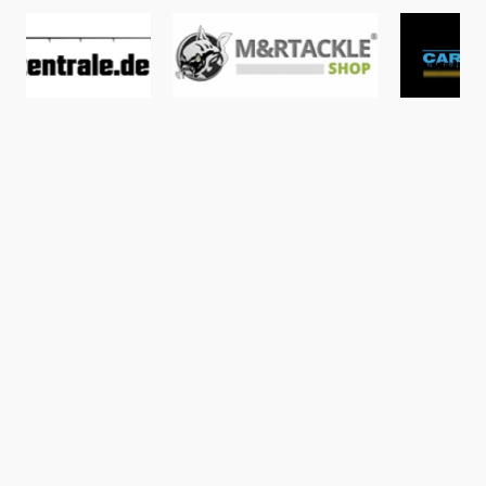
diesen Monat: #BILDSPRACHE, die Foto- und
Fachkolumne von Christopher Paschmanns. Und
brandaktuell haben wir noch eine fette Zielfischstory mit
reichlich Hintergründen von Kevin Diederen am Start,
Darrell Pecks nächste Kolumne wird richtig krass, Oli
Davies haut seine besten Bilder raus und redaktionelle
Beiträge von uns Zillas, Reportagen, Interviews und
Hintergrundrecherchen, warten nur darauf, exklusiv bei
Carpzilla+ veröffentlicht zu werden. Es bleibt also
spannend!So machst Du mitSchließe ein Abo ab! Für
Jahresabonnenten haben wir massive Vorteile, denn
über solche freuen wir uns natürlich besonders. Dein Abo
ermöglicht es uns, die Qualität noch weiter wachsen zu
lassen! Du hast bereits ein Benutzerkonto bei Carpzilla?
Umso besser, das kannst Du behalten, mit allen Inhalten,
die Du bereits hochgeladen hast, und es einfach in ein
Abo umwandeln! Noch Fragen zu Carpzilla+ und den
Abomodellen? Hoffentlich können wir sie Dir in den