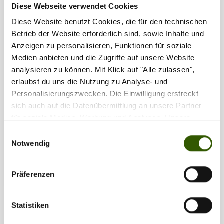
Diese Webseite verwendet Cookies
Diese Website benutzt Cookies, die für den technischen
Betrieb der Website erforderlich sind, sowie Inhalte und
Anzeigen zu personalisieren, Funktionen für soziale
Medien anbieten und die Zugriffe auf unsere Website
analysieren zu können. Mit Klick auf "Alle zulassen",
PARTYTIME – Carpzilla+ ist online!!!
erlaubst du uns die Nutzung zu Analyse- und
Personalisierungszwecken. Die Einwilligung erstreckt
Carpzilla-News
21.10.2018
sich auch auf die Datenübermittlung an unsere Partner
Carpzilla+ ist ONLINE! Du kannst Dir nicht vorstellen, wie
für soziale Medien, Werbung und Analysen. Unsere
sehr wir uns freuen! Und gleich zum Start hauen wir
Partner führen diese Informationen möglicherweise mit
Einwilligungsauswahl
inspirierende und wirklich einzigartige Beiträge raus,
weiteren Daten zusammen, die Sie ihnen bereitgestellt
Notwendig
natürlich exklusiv und nur für Dich auf Carpzilla+Das
haben oder die sie im Rahmen Ihrer Nutzung der Dienste
erwartet DichUm Dich auf Carpzilla+ gebührend
gesammelt haben.
willkommen zu heißen, haben wir bereits neun exklusive
Präferenzen
Inhalte und alle „Einfach besser Angeln“ Audiocoachings
für Dich eingestellt! Dich erwartet ein ganz neues
Statistiken
Videoformat: FLOW – der Weg ist das Ziel. In der ersten
Staffel reist Du mit Mark Dörner und Christopher