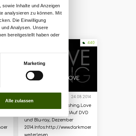
, sowie Inhalte und Anzeigen
te analysieren zu können. Mit
cken. Die Einwilligung
g und Analysen. Unsere
en bereitgestellt haben oder
476
440
Marketing
Keep the Spirit - LOVE
LIVING
2014
Trailer
24.08.2014
Alle zulassen
Love
Love Nature.Love Fishing.Love
DVD
Living.Keep the Spirit!Auf DVD
und Blu-ray, Dezember
moerner.blogspot.de
2014.Infos:http://www.darkmoerner.blogspot.de
weiterlesen