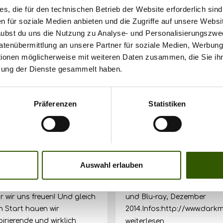
s, die für den technischen Betrieb der Website erforderlich sind
en für soziale Medien anbieten und die Zugriffe auf unsere Websi
rlaubst du uns die Nutzung zu Analyse- und Personalisierungszwe
Datenübermittlung an unsere Partner für soziale Medien, Werbun
tionen möglicherweise mit weiteren Daten zusammen, die Sie ihn
zung der Dienste gesammelt haben.
172
Präferenzen
Statistiken
TYTIME – Carpzilla+ ist
Keep the Spirit - LOVE
ine!!!
NATURE
pzilla-News
21.10.2018
Trailer
01.06.
Auswahl erlauben
pzilla+ ist ONLINE! Du
Love Nature.Love Fishing.
nst Dir nicht vorstellen, wie
Living.Keep the Spirit!Auf 
r wir uns freuen! Und gleich
und Blu-ray, Dezember
 Start hauen wir
2014.Infos:http://www.dark
pirierende und wirklich
weiterlesen