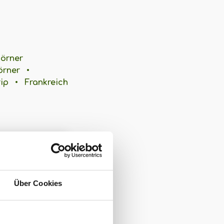
örner
örner
•
ip
•
Frankreich
445
Über Cookies