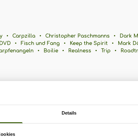
y
•
Carpzilla
•
Christopher Paschmanns
•
Dark M
DVD
•
Fisch und Fang
•
Keep the Spirit
•
Mark D
arpfenangeln
•
Boilie
•
Realness
•
Trip
•
Roadtr
Zilla vergeben
Details
Cookies