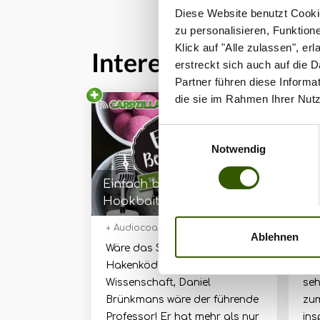
Diese Website benutzt Cookie
zu personalisieren, Funktion
Klick auf "Alle zulassen", e
Interessant für dich
erstreckt sich auch auf die 
Partner führen diese Informa
die sie im Rahmen Ihrer Nut
145
Einwilligungsauswahl
Notwendig
Einfach besser Angeln #16:
PAR
Hookbaits selber machen -
onl
mit Daniel Brünkmans &
+ Audiocoaching
26.06.2019
Car
Christopher Paschmanns
Ablehnen
Wäre das Selbstmachen von
Car
Hakenködern eine anerkannte
kan
Wissenschaft, Daniel
seh
Brünkmans wäre der führende
zum
Professor! Er hat mehr als nur
ins