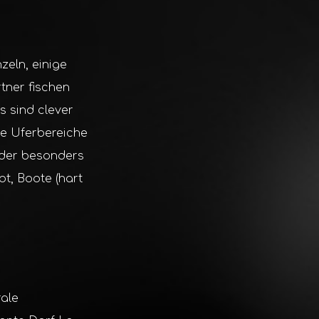
zeln, einige
tner fischen
s sind clever
ige Uferbereiche
lder besonders
t, Boote (hart
rale