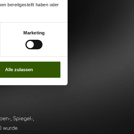
en bereitgestellt haben oder
tet in die
ld umgeben, ein
 einem
Marketing
 die
nur selten zu
ten Gewässern,
bestände auf
Alle zulassen
auch für
en-, Spiegel-,
20 wurde