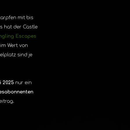
arpfen mit bis
s hat der Castle
ngling Escapes
 im Wert von
lplatz sind je
i 2025
nur ein
esabonnenten
itrag.