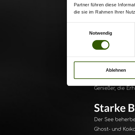
Partner führen diese Informa
Der rund 30 Hekt
die sie im Rahmen Ihrer Nut
hügelige Landsch
Einwilligungsauswahl
anderer schlänge
Notwendig
beeindruckenden 
ihresgleichen s
spüren bekommt.
die Angling Esca
Ablehnen
komfortable Infr
Genießer, die E
Starke B
Der See beherbe
Ghost- und Koika