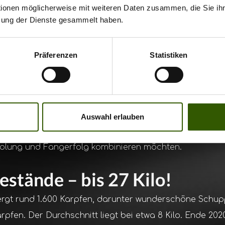
tionen möglicherweise mit weiteren Daten zusammen, die Sie ihn
ar große Castle Lake liegt unweit von Mâcon, eingebet
zung der Dienste gesammelt haben.
aft des Burgunds. Ein Teil des Sees ist von Kiefernwa
lt sich durch das idyllische Örtchen La Clayette – mit
Präferenzen
Statistiken
Schloss direkt am Seeufer. Das sorgt für eine Kulisse,
ucht und eine Atmosphäre, die man beim Karpfenangeln 
 Der Castle Lake gehört zu den landschaftlich schöns
pes im Programm hat. Hier treffen erstklassige Fisch
Auswahl erlauben
astruktur – ideal für ambitionierte Karpfenangler, aber 
rholung und Fangerfolg kombinieren möchten.
estände – bis 27 Kilo!
rgt rund 1.600 Karpfen, darunter wunderschöne Schupp
rpfen. Der Durchschnitt liegt bei etwa 8 Kilo. Ende 20