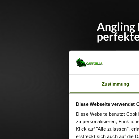
Angling 
perfekt
Ob Frankreich, S
Angling Escape
Karpfencamp bis
Zustimmung
Escapes vermitt
außergewöhnliche
Diese Webseite verwendet 
sicher und erfol
Diese Website benutzt Cookie
zu personalisieren, Funktion
Castle L
Klick auf "Alle zulassen", e
Schlossb
erstreckt sich auch auf die 