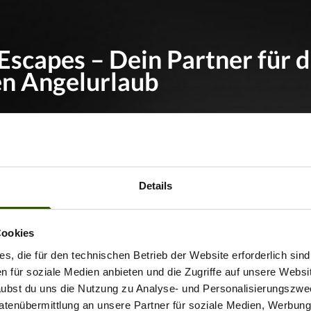
Escapes – Dein Partner für 
en Angelurlaub
panien, Italien, die Niederlande, Bosnien, Rumänien od
s
ist Europas Spezialist für hochwertige Angelreisen. V
 hin zur komfortablen Unterkunft mit direktem Seezug
Details
elt handverlesene Gewässer mit erstklassiger Betreuun
n Fischbeständen und klaren Infos zu jedem Spot. Wer 
Cookies
greich ans Wasser möchte, ist
hier
genau richtig.
s, die für den technischen Betrieb der Website erforderlich sind
en für soziale Medien anbieten und die Zugriffe auf unsere Websi
ake – Karpfenangeln mit
rlaubst du uns die Nutzung zu Analyse- und Personalisierungszwe
lick
Datenübermittlung an unsere Partner für soziale Medien, Werbun