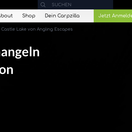
About
Shop
Dein Carpzilla
Jetzt Anmeld
 Castle Lake von Angling Escapes
nangeln
von