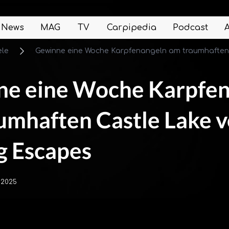
News
MAG
TV
Carpipedia
Podcast
ele
Gewinne eine Woche Karpfenangeln am traumhaften
e eine Woche Karpfe
umhaften Castle Lake 
g Escapes
.2025