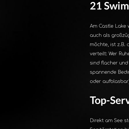
21 Swims
Am Castle Lake w
auch als großzü
möchte, ist z.B.
verteilt: Wer Ruh
sind flacher un
spannende Beding
oder aufblasbar)
Top-Serv
Direkt am See st