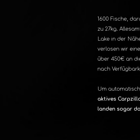
1600 Fische, dar
zu 27kg. Allesam
Lake in der Näh
verlosen wir ein
über 450€ an die
nach Verfügbarke
Um automatisch 
aktives Carpzil
landen sogar do