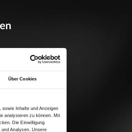
den
er Tschechien –
om klassischen
ang – Angling
Über Cookies
g,
stressfrei,
, sowie Inhalte und Anzeigen
te analysieren zu können. Mit
cken. Die Einwilligung
g und Analysen. Unsere