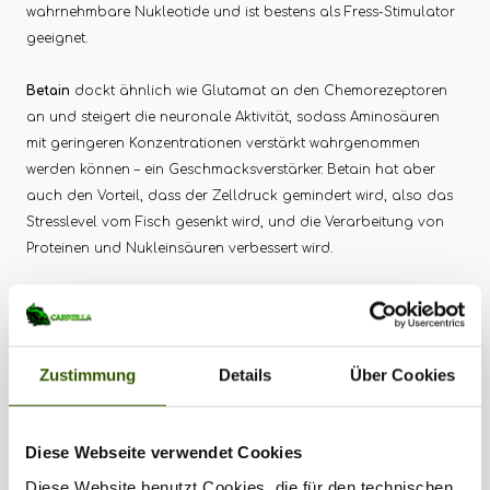
wahrnehmbare Nukleotide und ist bestens als Fress-Stimulator
geeignet.
Betain
dockt ähnlich wie Glutamat an den Chemorezeptoren
an und steigert die neuronale Aktivität, sodass Aminosäuren
mit geringeren Konzentrationen verstärkt wahrgenommen
werden können – ein Geschmacksverstärker. Betain hat aber
auch den Vorteil, dass der Zelldruck gemindert wird, also das
Stresslevel vom Fisch gesenkt wird, und die Verarbeitung von
Proteinen und Nukleinsäuren verbessert wird.
Bierhefextrakt
fördert die Verdauung und ist reich an
Nukleotiden und freien Aminosäuren.
Zustimmung
Details
Über Cookies
Um den Köder detektierbare organische Säuren hinzuzufügen,
setzt Thomas gerne auf
Zitronensäure oder Ascorbinsäure
.
Zitronensäure hat zudem den Vorteil, dass es zur
Diese Webseite verwendet Cookies
Konservierung der Köder beiträgt.
Diese Website benutzt Cookies, die für den technischen