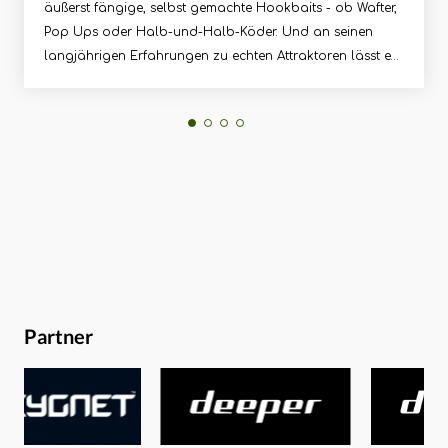
äußerst fängige, selbst gemachte Hookbaits - ob Wafter,
Pop Ups oder Halb-und-Halb-Köder. Und an seinen
langjährigen Erfahrungen zu echten Attraktoren lässt er
uns in diesem Gespräch teilhaben!Christopher
Paschmanns quetscht den Korda und Mainline Teamer
Daniel Brünkmans in diesem EBA so richtig aus zu allen
relevanten Themen rund ums Selbstrollen von
Hookbaits: Wie macht man Wafter? Wie sorgt man für
Härte oder besseres Auswaschen? Wann bringen es die
hammerattraktiven Köder, wann nicht? Wo bezieht man
Zutaten?Die wichtigesten Fragen und Antworten für viele
Hörer beziehen sich aber ganz bestimmt auf solche
Zutaten, die echte Attraktion versprechen:
Rinderleberextrakt, Buttersäure, Taumatin und NHDC,
Partner
CSL und Flavors aller Art. Was bringt Dir wirklich Bisse?
In diesem Audiocoaching erfährst Du es!Und hier, wie im
Coaching versprochen, zwei der top Hakenköder-
Rezepte vom Meister Daniel Brünkmans zum
Nachmachen:ScoCho-Pepper Wafter:2 Teile Plolaris