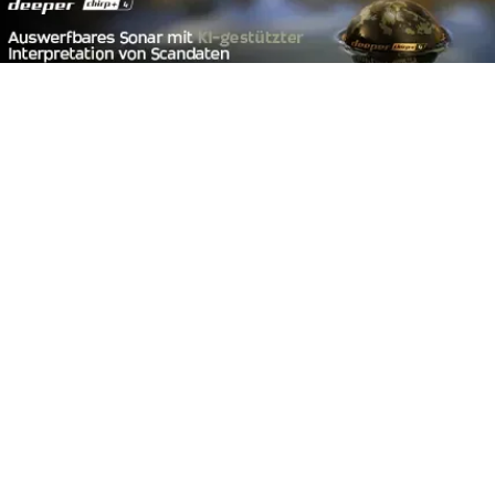
Footer
Carpzilla GmbH
Altziegenrück 2
91459 Markt Erlbach
+49 (0) 9106 4159804
kontakt@carpzilla.de
Quicklinks