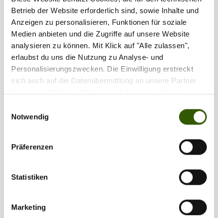
Zuletzt noch ein guter
Sweetner
mit Monosacchariden, also
Betrieb der Website erforderlich sind, sowie Inhalte und
Einfachzucker, die ebenfalls gut detektiert werden können. Diese
Anzeigen zu personalisieren, Funktionen für soziale
haben sich jeher wissenschaftlich aber auch in der Praxis
Medien anbieten und die Zugriffe auf unsere Website
bewährt. Das Ganze dann auch gerne in Verbindung mit
analysieren zu können. Mit Klick auf "Alle zulassen",
Fischmehlködern.
erlaubst du uns die Nutzung zu Analyse- und
Personalisierungszwecken. Die Einwilligung erstreckt
sich auch auf die Datenübermittlung an unsere Partner
für soziale Medien, Werbung und Analysen. Unsere
Partner führen diese Informationen möglicherweise mit
Einwilligungsauswahl
weiteren Daten zusammen, die Sie ihnen bereitgestellt
Notwendig
haben oder die sie im Rahmen Ihrer Nutzung der Dienste
gesammelt haben.
Präferenzen
Statistiken
Marketing