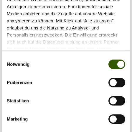
Anzeigen zu personalisieren, Funktionen für soziale
Medien anbieten und die Zugriffe auf unsere Website
analysieren zu können. Mit Klick auf "Alle zulassen",
erlaubst du uns die Nutzung zu Analyse- und
Personalisierungszwecken. Die Einwilligung erstreckt
sich auch auf die Datenübermittlung an unsere Partner
für soziale Medien, Werbung und Analysen. Unsere
Partner führen diese Informationen möglicherweise mit
Einwilligungsauswahl
weiteren Daten zusammen, die Sie ihnen bereitgestellt
Notwendig
haben oder die sie im Rahmen Ihrer Nutzung der Dienste
gesammelt haben.
Präferenzen
Statistiken
Marketing