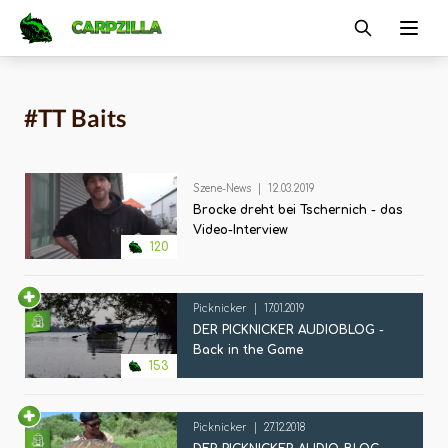
Carpzilla
Ope
#TT Baits
Szene-News
|
12.03.2019
Brocke dreht bei Tschernich - das
Video-Interview
120
Picknicker
|
17.01.2019
DER PICKNICKER AUDIOBLOG -
Back in the Game
153
Picknicker
|
27.12.2018