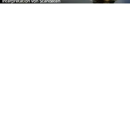
Footer
Carpzilla GmbH
Altziegenrück 2
91459 Markt Erlbach
+49 (0) 9106 4159804
kontakt@carpzilla.de
Quicklinks
Shop