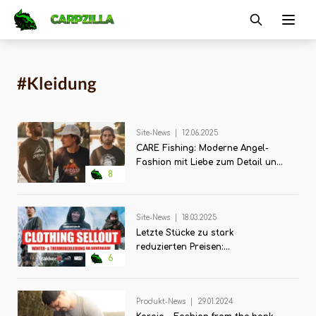
Carpzilla
Ope
#Kleidung
Site-News
|
12.06.2025
CARE Fishing: Moderne Angel-
Fashion mit Liebe zum Detail und
8
zur Natur
Site-News
|
18.03.2025
Letzte Stücke zu stark
reduzierten Preisen:
6
Winterschlussverkauf bei der
Angelzentrale Herrieden
Produkt-News
|
29.01.2024