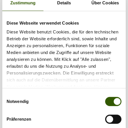
Zustimmung
Details
Über Cookies
1
2
3
Diese Webseite verwendet Cookies
Diese Website benutzt Cookies, die für den technischen
Partner
Betrieb der Website erforderlich sind, sowie Inhalte und
Anzeigen zu personalisieren, Funktionen für soziale
Medien anbieten und die Zugriffe auf unsere Website
analysieren zu können. Mit Klick auf "Alle zulassen",
erlaubst du uns die Nutzung zu Analyse- und
Personalisierungszwecken. Die Einwilligung erstreckt
sich auch auf die Datenübermittlung an unsere Partner
für soziale Medien, Werbung und Analysen. Unsere
Partner führen diese Informationen möglicherweise mit
Einwilligungsauswahl
weiteren Daten zusammen, die Sie ihnen bereitgestellt
Notwendig
haben oder die sie im Rahmen Ihrer Nutzung der Dienste
gesammelt haben.
Präferenzen