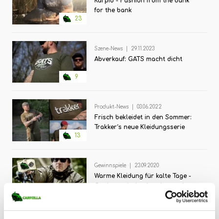
Karpio - Fashion from the bank
for the bank
23
Szene-News
|
29.11.2023
Abverkauf: GATS macht dicht
9
Produkt-News
|
03.06.2022
Frisch bekleidet in den Sommer:
Trakker´s neue Kleidungsserie
13
Gewinnspiele
|
23.09.2020
Warme Kleidung für kalte Tage -
Gewinne mit der Angelzentrale ein
56
Trakker Clothing-Bundle