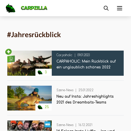
Carpzilla
Ope
#Jahresrückblick
Carpaholic
|
09.01.2023
CARPAHOLIC: Mein Rückblick auf
ein unglaublich schönes 2022
3
Szene-News
|
25.01.2022
Neu auf Insta: Jahreshighlights
2021 des Dreambaits-Teams
25
Szene-News
|
16.12.2021