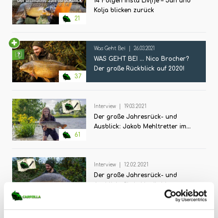
14 Folgen Insta Liv(f)e – Jan und
Kolja blicken zurück
21
Was Geht Bei
|
26.03.2021
WAS GEHT BEI ... Nico Brocher?
Der große Rückblick auf 2020!
37
Interview
|
19.03.2021
Der große Jahresrück- und
Ausblick: Jakob Mehltretter im
61
Interview
Interview
|
12.02.2021
Der große Jahresrück- und
Ausblick: Chris Hanikel im
43
Interview