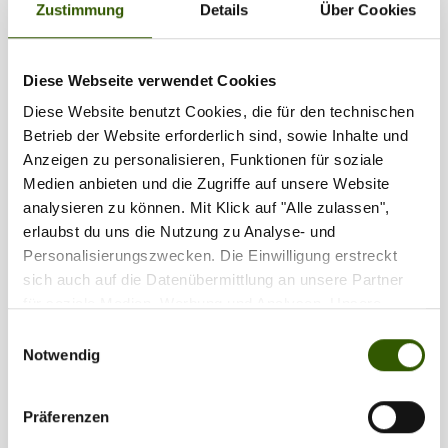
Zustimmung
Details
Über Cookies
1
2
Diese Webseite verwendet Cookies
Diese Website benutzt Cookies, die für den technischen
Partner
Betrieb der Website erforderlich sind, sowie Inhalte und
Anzeigen zu personalisieren, Funktionen für soziale
Medien anbieten und die Zugriffe auf unsere Website
analysieren zu können. Mit Klick auf "Alle zulassen",
erlaubst du uns die Nutzung zu Analyse- und
Personalisierungszwecken. Die Einwilligung erstreckt
sich auch auf die Datenübermittlung an unsere Partner
für soziale Medien, Werbung und Analysen. Unsere
Partner führen diese Informationen möglicherweise mit
Einwilligungsauswahl
weiteren Daten zusammen, die Sie ihnen bereitgestellt
Notwendig
haben oder die sie im Rahmen Ihrer Nutzung der Dienste
gesammelt haben.
Präferenzen