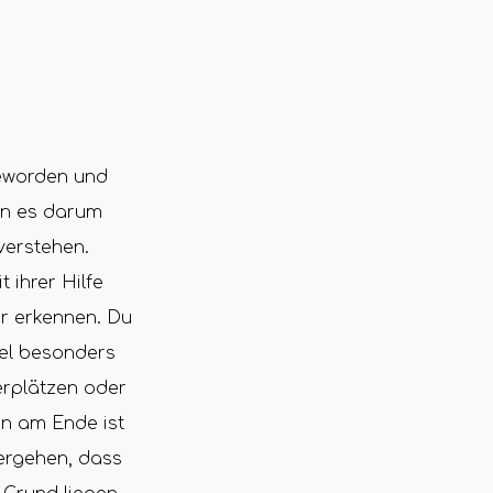
geworden und
enn es darum
verstehen.
 ihrer Hilfe
er erkennen. Du
gel besonders
erplätzen oder
n am Ende ist
hergehen, dass