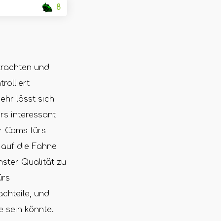
8
trachten und
rolliert
hr lässt sich
s interessant
r Cams fürs
 auf die Fahne
hster Qualität zu
ürs
chteile, und
e sein könnte.