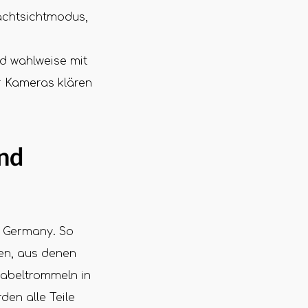
achtsichtmodus,
d wahlweise mit
er Kameras klären
nd
n Germany. So
gen, aus denen
abeltrommeln in
en alle Teile