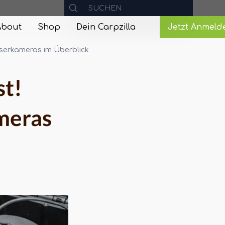
About
Shop
Dein Carpzilla
Jetzt Anmeld
sserkameras im Überblick
st!
meras