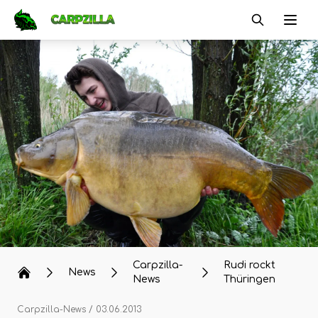
Carpzilla
Ope
Carpzilla-
Rudi rockt
News
News
Thüringen
Carpzilla-News
/ 03.06.2013