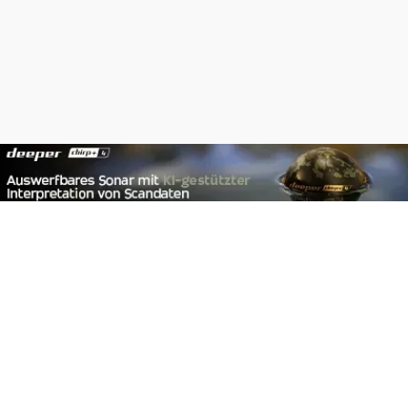
Footer
Carpzilla GmbH
Altziegenrück 2
91459 Markt Erlbach