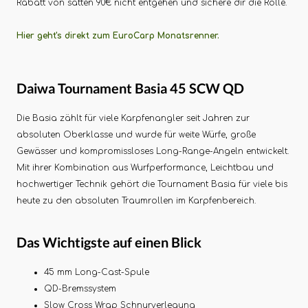
Rabatt von satten 90€ nicht entgehen und sichere dir die Rolle.
Hier geht's direkt zum EuroCarp Monatsrenner.
Daiwa Tournament Basia 45 SCW QD
Die Basia zählt für viele Karpfenangler seit Jahren zur
absoluten Oberklasse und wurde für weite Würfe, große
Gewässer und kompromissloses Long-Range-Angeln entwickelt.
Mit ihrer Kombination aus Wurfperformance, Leichtbau und
hochwertiger Technik gehört die Tournament Basia für viele bis
heute zu den absoluten Traumrollen im Karpfenbereich.
Das Wichtigste auf einen Blick
45 mm Long-Cast-Spule
QD-Bremssystem
Slow Cross Wrap Schnurverlegung