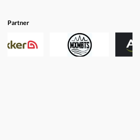
geschützt werden. Kurzum: ein weiterer Pluspunkt in
Sachen Haltbarkeit.Weitere innovative Details der
Partner
Rollenserie sind das firmeneigene Dura Oil und Dura
Grease. Dura Oil ist ein speziell für Prologic-Rollen
entwickeltes Öl, dass das Getriebe und die Bremse vor
Verschleiß schützt. Dura Greace sorgt dafür, dass eure
Rolle in jeder erdenklichen Situation einwandfrei
funktioniert. Es ist dampfbeständig, wasser- und
salzwasserresistent und arbeitet zwischen minus 30 und
plus 160 Grad Celsius einwandfrei.Die Features auf einen
Blick (Fulcrum XD):Gehäuse und Rotor aus GraphitDura-
Fettzwei Schnurclips5+1 versiegelte Stahlkugellager (IAR
rostfrei)rostfreie 7 mm starke
Hauptgetriebewellegerändelte Spuleeinklappbare one-
touch-Kurbel mit HolzknaufCarbon-Bremssystemsehr
langsames Wormshaft-Getriebein der Größe 5000, 6000
und 7000 erhältlichIm Fach- & Onlinehandel erhältlich
als XD (Xtra Distance) und B&F (Bite&Fight) Freilaufrollen