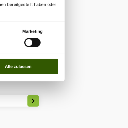
en bereitgestellt haben oder
no Ultegra
•
ktion
•
Marketing
11
Alle zulassen