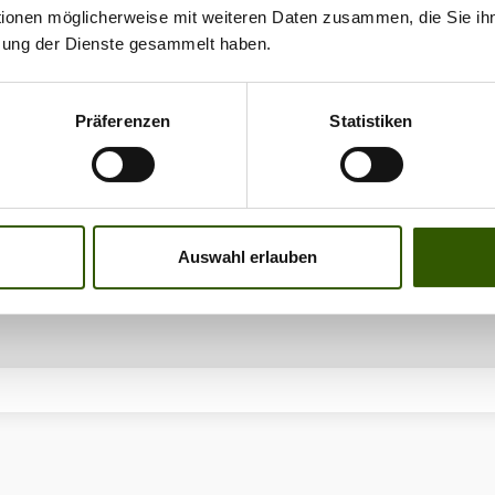
tionen möglicherweise mit weiteren Daten zusammen, die Sie ihn
zung der Dienste gesammelt haben.
uroCarp
•
Monatsrenner
•
31 Tage Renner
•
Shima
gra Spod XTD
•
Spod Rolle
•
Spodding
•
Rabatta
Präferenzen
Statistiken
Zilla vergeben
Auswahl erlauben