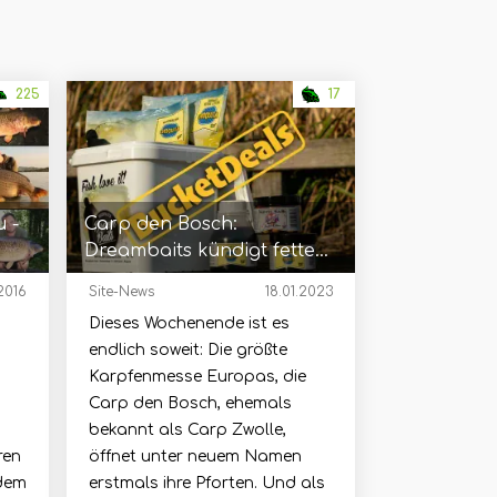
225
17
 -
Carp den Bosch:
Dreambaits kündigt fette
en!
Messeangebote an!
.2016
Site-News
18.01.2023
Dieses Wochenende ist es
endlich soweit: Die größte
Karpfenmesse Europas, die
Carp den Bosch, ehemals
bekannt als Carp Zwolle,
ren
öffnet unter neuem Namen
 dem
erstmals ihre Pforten. Und als