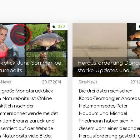
320
kblick Juni: Sommer bei
Herausforderung Donau
urebaits
starke Updates und
exklusiver Vortrag in Wi
e-News
20.07.2014
Site-News
29.11
 große Monatsrückblick
Die drei österreichischen
 Naturebaits ist Online.
Korda-Teamangler Andreas
ktlich nach der
Hetzmannseder, Peter
mmersonnenwende meldet
Haudum und Michael
h Jan Brauns zurück und
Friedmann haben sich in
sentiert auf der Website
diesem Jahr einer besonde
 Naturbaits viele Bilder,
Herausforderung gestellt: