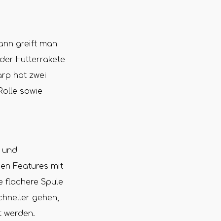
ann greift man
der Futterrakete
arp hat zwei
olle sowie
r und
hen Features mit
 flachere Spule
chneller gehen,
t werden.