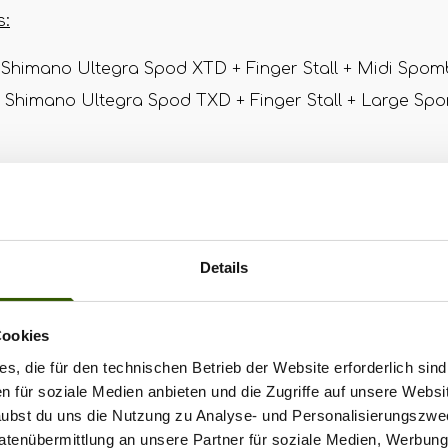
s:
: Shimano Ultegra Spod XTD + Finger Stall + Midi Spom
: Shimano Ultegra Spod TXD + Finger Stall + Large Sp
Tage-Renner für den August sind beide Spod Sets aktue
s von nur 139,95€, statt 167,90€ erhältlich. Doch aufgep
lich gilt das Angebot nur bis Ende des Monats, also 
Details
en Spod Sets:
https://www.eurocarp.de/31-tage-renner
Cookies
8t20gquqemun7tjk4
s, die für den technischen Betrieb der Website erforderlich sind
en für soziale Medien anbieten und die Zugriffe auf unsere Websi
rlaubst du uns die Nutzung zu Analyse- und Personalisierungszwe
Datenübermittlung an unsere Partner für soziale Medien, Werbun