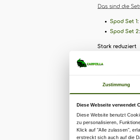
Das sind die Set
Spod Set 1
Spod Set 2
Stark reduziert
Im EuroCarp 31-
reduzierten Prei
Monatsrenner üb
Zustimmung
31.08.2022.
Hier geht’s zu d
Diese Webseite verwendet 
xoid=hr0vdhp66
Diese Website benutzt Cookie
zu personalisieren, Funktion
Klick auf "Alle zulassen", e
erstreckt sich auch auf die 