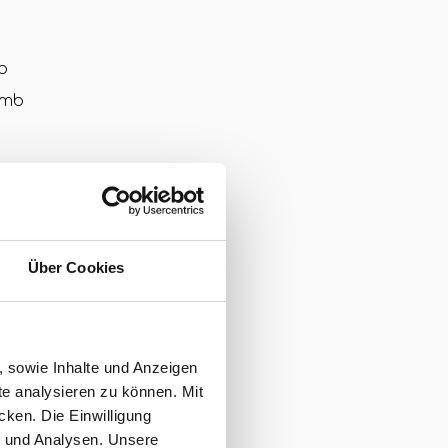
b
omb
ll zum
asst: Wie beim
bis zum
Über Cookies
/?
, sowie Inhalte und Anzeigen
te analysieren zu können. Mit
cken. Die Einwilligung
g und Analysen. Unsere