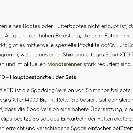
n eines Bootes oder Futterbootes nicht erlaubt ist, d
e. Aufgrund der hohen Belastung, die beim Füttern mit 
kt, gibt es mittlerweile spezielle Produkte dafür. EuroC
ogramm, welche aus einer Shimano Ultegra Spod XTD R
n und im aktuellen
Monatsrenner
stark reduziert sind.
D – Hauptbestandteil der Sets
d XTD ist die Spodding-Version von Shimanos beliebte
tegra XTD 14000 Big-Pit Rolle. Sie basiert auf den gleic
, dass die Spod-Version eine höhere Übersetzung, eine
lips besitzt. So soll das Einkurbeln der Futterrakete s
en erreicht und verschiedene Spods einfacher befütter