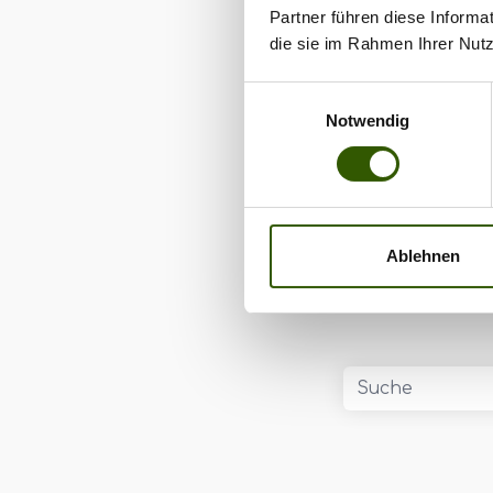
Partner führen diese Informa
Tags:
die sie im Rahmen Ihrer Nut
Site-News
•
E
Ultegra
•
Ulte
Einwilligungsauswahl
Spodden
Notwendig
Ablehnen