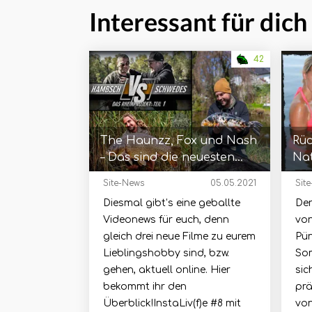
Interessant für dich
42
The Haunzz, Fox und Nash
Rüc
– Das sind die neuesten
Nat
Video-Streifen!
Site-News
05.05.2021
Sit
Diesmal gibt’s eine geballte
Der
Videonews für euch, denn
von
gleich drei neue Filme zu eurem
Pün
Lieblingshobby sind, bzw.
So
gehen, aktuell online. Hier
sic
bekommt ihr den
prä
Überblick!InstaLiv(f)e #8 mit
von