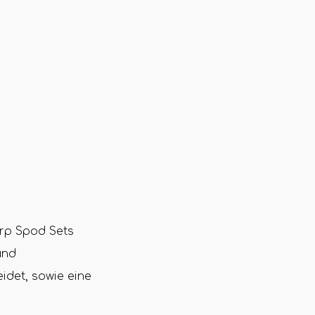
rp Spod Sets
und
idet, sowie eine