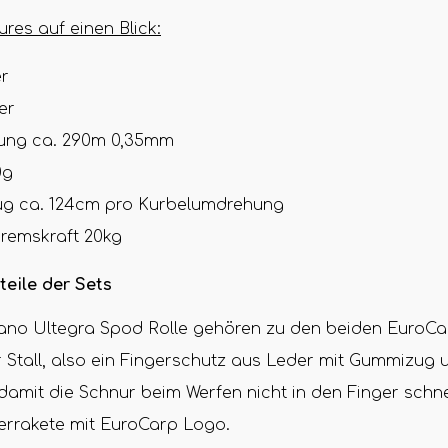
res auf einen Blick:
er
er
ung ca. 290m 0,35mm
0g
ug ca. 124cm pro Kurbelumdrehung
remskraft 20kg
teile der Sets
no Ultegra Spod Rolle gehören zu den beiden EuroCa
er Stall, also ein Fingerschutz aus Leder mit Gummizug 
 damit die Schnur beim Werfen nicht in den Finger schne
errakete mit EuroCarp Logo.