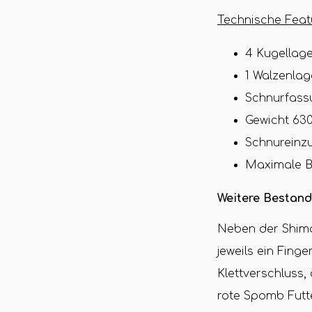
Technische Featu
4 Kugellag
1 Walzenlag
Schnurfass
Gewicht 63
Schnureinz
Maximale B
Weitere Bestand
Neben der Shima
jeweils ein Fing
Klettverschluss,
rote Spomb Futt