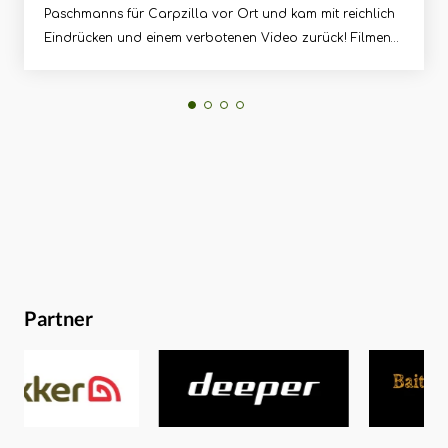
Paschmanns für Carpzilla vor Ort und kam mit reichlich
Eindrücken und einem verbotenen Video zurück! Filmen
verboten!Filmen, Fotografieren? Verboten! Auf der Nash
Expo werden die brandheißen Neuheiten für die
kommende Saison, also lange vor Markteinführung
gezeigt. Und die sind für die breite Öffentlichkeit erst mal
streng geheim!OK, auch nur bis ein paar Wochen nach
der Show. Doch wir haben trotzdem Kopf und Kragen
riskiert, um euch den heißen Nash Stuff auf Foto und
Video zu bannen! Dazu hat sich Christopher einfach
Thilo Schulze, den Nash-Videographer, der ebenfalls vor
Ort war, zur Seite genommen und Marc Voosen
geschmiert, um vor dem Toreöffnen der Veranstaltung
Partner
eine Runde durch die heiligen Tackle-Hallen drehen zu
dürfen.Was dabei herauskam? Das seht ihr im
Video!Innovation trifft Funktion und StyleNash ist
angesagt, daran besteht aktuell wohl kein Zweifel! Und
wer sich das anstehende Produktportfolio ansieht, der
versteht schnell warum: Viele Produkte sind innovativ und