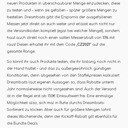
neuen Produkten in überschaubarer Menge einzudecken, diese
zu testen und – wenn sie gefallen – später größere Mengen zu
bestellen. Dreambaits gibt die Ersparnis der ausgefallenen
Messen jetzt direkt an euch weiter und erlässt euch nicht nur
die Versandkosten komplett (egal bei welcher Menge!), sondern
haut auch direkt noch einen satten Messerabatt von 10% mit
raus! Diesen erhaltet ihr mit dem Code „
CZ2021
“ auf die
gesamte Range.
So könnt ihr auch Produkte testen, die ihr bislang noch nicht in
der Hand hattet – und das zu außergewöhnlich günstigen
Konditionen, denn abgesehen von den Staffelpreisen kalkuliert
Dreambaits laut eigenen Aussagen so, dass Rabatte unterm
Jahr normalerweise nicht vorgesehen sind. Auch der Versand
ist in der Regel erst ab 150€ Einkaufswert frei. Eine einmalige
Möglichkeit also, sich mal in Ruhe durchs Dreambaits-
Sortiment zu klicken. Aber auch für größere Mengen lohnt
dieses Wochenende, denn der Kickoff-Rabatt gilt ebenfalls für
die Bundle Deals.