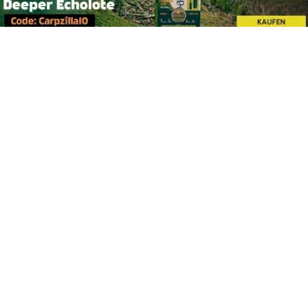
Footer
Carpzilla GmbH
Altziegenrück 2
91459 Markt Erlbach
+49 (0) 9106 4159804
kontakt@carpzilla.de
Quicklinks