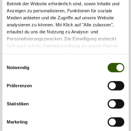
Betrieb der Website erforderlich sind, sowie Inhalte und
Anzeigen zu personalisieren, Funktionen für soziale
Medien anbieten und die Zugriffe auf unsere Website
analysieren zu können. Mit Klick auf "Alle zulassen",
erlaubst du uns die Nutzung zu Analyse- und
Personalisierungszwecken. Die Einwilligung erstreckt
Tags:
sich auch auf die Datenübermittlung an unsere Partner
Event-News
•
Season Kickoff
•
Dreambaits
für soziale Medien, Werbung und Analysen. Unsere
•
Onlinemesse
•
Rabatte
Partner führen diese Informationen möglicherweise mit
Einwilligungsauswahl
weiteren Daten zusammen, die Sie ihnen bereitgestellt
Notwendig
haben oder die sie im Rahmen Ihrer Nutzung der Dienste
Zilla vergeben
55
gesammelt haben.
Präferenzen
Statistiken
Marketing