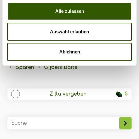
Gijbels Baits & Tackle Homepage
Alle zulassen
Gijbels Baits & Tackle Instagram
Gijbels Baits & Tackle Facebook
Auswahl erlauben
Tags:
Ablehnen
Mario Gijbels
•
Benelux
•
Boilie
•
Tackle
•
Sparen
•
Gijbels Baits
Zilla vergeben
5