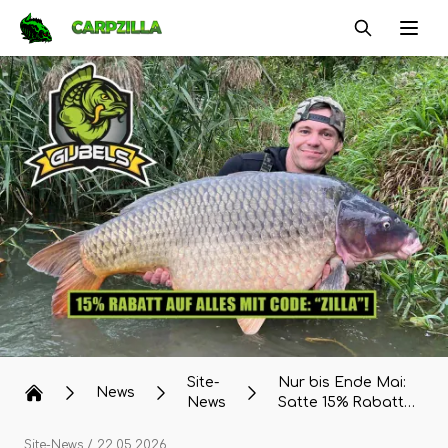
Carpzilla
Ope
Site-
Nur bis Ende Mai:
News
News
Satte 15% Rabatt
auf ALLES bei
Gijbels Baits &
Site-News
/ 22.05.2026