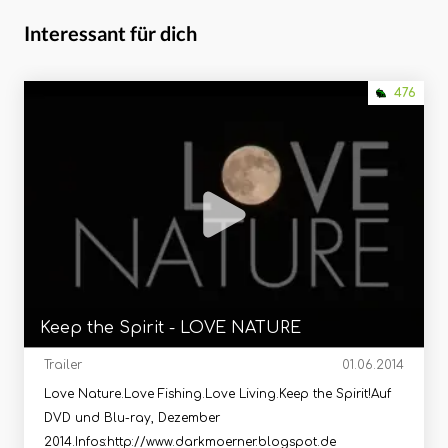
Interessant für dich
476
Keep the Spirit - LOVE NATURE
Trailer
01.06.2014
Love Nature.Love Fishing.Love Living.Keep the Spirit!Auf
DVD und Blu-ray, Dezember
2014.Infos:http://www.darkmoerner.blogspot.de