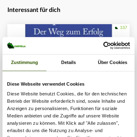
Interessant für dich
337
Zustimmung
Details
Über Cookies
Diese Webseite verwendet Cookies
Diese Website benutzt Cookies, die für den technischen
Neues Buch: Karpfenköder
Betrieb der Website erforderlich sind, sowie Inhalte und
Anzeigen zu personalisieren, Funktionen für soziale
Produkt-News
14.12.2013
Medien anbieten und die Zugriffe auf unsere Website
Karpfenköder - Der Weg zum Erfolg, so heißt das neue
analysieren zu können. Mit Klick auf "Alle zulassen",
Buch im Media-Fishingstore. An dem Werk, welches sich
erlaubst du uns die Nutzung zu Analyse- und
ausschließlich mit Karpfenködern und der natürlichen