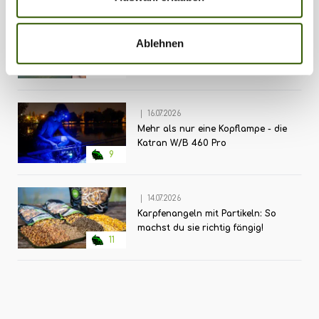
Fishingstore, wo ihr das Buch auch gleich bestellen
|
20.07.2026
könnt:www.media-fishingstore.de vorbestellen!
Ablehnen
Supreme Baits erweitert das
Sortiment: Neue Selective Range
10
für große Futterkampagnen
|
16.07.2026
Mehr als nur eine Kopflampe - die
Katran W/B 460 Pro
9
|
14.07.2026
Karpfenangeln mit Partikeln: So
machst du sie richtig fängig!
11