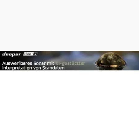
Footer
Carpzilla GmbH
Altziegenrück 2
91459 Markt Erlbach