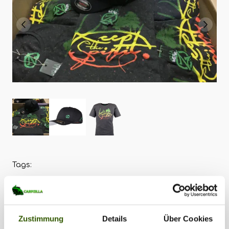
Tags:
Carpzilla-News
•
Carpzilla FlexFit Cap
•
Keep the Spirit T-Shirt
•
Carpzilla Shop
Zustimmung
Details
Über Cookies