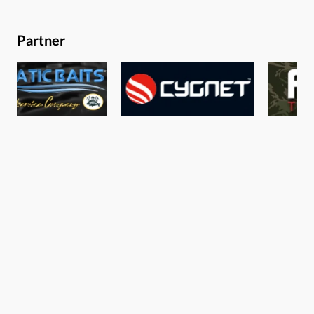
Voosen erfindet sich gerade neu und lässt Dich in MR
PINPOINT daran teilhaben. Achim Schlüßel ist der einzig
Partner
wahre PICKNICKER und liefert neben Bild & Text auch eine
Hörversion seines Blogs für Dich ab. Darrell Peck bringt
in PECKS TAGEBUCH alle Fakten zu seiner irre
erfolgreichen Angelei auf den Tisch. Oli Davies leitet Dich
in DAVIES DRÜCKT AB zum perfekten Foto an. Und in
Karsten Neumanns ZELTKÜCHE siehst Du, dass frisches,
leckeres Essen am Wasser nicht kompliziert sein muss. So
geht es weiterWeißt Du, was der Hammer an Carpzilla+
ist? Es wächst! Wir gestalten Carpzilla+ so, dass es Dir
verteilt über den Monat immer wieder inspirierende
Inhalte bietet und als nächstes erwartet Dich das EBA
zum Thema Angeldruck! Auch noch in der Pipeline für
diesen Monat: #BILDSPRACHE, die Foto- und
Fachkolumne von Christopher Paschmanns. Und
brandaktuell haben wir noch eine fette Zielfischstory mit
reichlich Hintergründen von Kevin Diederen am Start,