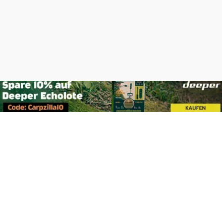
Footer
Carpzilla GmbH
Altziegenrück 2
91459 Markt Erlbach