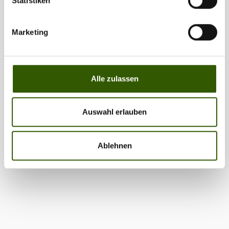
Statistiken
PARTYTIME – Carpzilla+ ist online!!!
Marketing
Carpzilla-News
21.10.2018
Carpzilla+ ist ONLINE! Du kannst Dir nicht vorstellen, wie
sehr wir uns freuen! Und gleich zum Start hauen wir
Alle zulassen
inspirierende und wirklich einzigartige Beiträge raus,
natürlich exklusiv und nur für Dich auf Carpzilla+Das
erwartet DichUm Dich auf Carpzilla+ gebührend
Auswahl erlauben
willkommen zu heißen, haben wir bereits neun exklusive
Inhalte und alle „Einfach besser Angeln“ Audiocoachings
für Dich eingestellt! Dich erwartet ein ganz neues
Ablehnen
Videoformat: FLOW – der Weg ist das Ziel. In der ersten
Staffel reist Du mit Mark Dörner und Christopher
Paschmanns quer durch Frankreich bis zur Atlantikküste.
Volker Seuß haut in VOLKANO PACKT AUS die
unveröffentlichten Stories und Bilder seiner
inspirierenden Angelei raus. Andi und Fel Hetzmannseder
sind die RIVER RATS, am fließenden Wasser zuhause. Marc