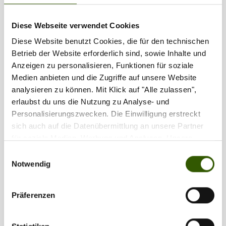
Zilla vergeben
245
Diese Webseite verwendet Cookies
Diese Website benutzt Cookies, die für den technischen
Betrieb der Website erforderlich sind, sowie Inhalte und
Anzeigen zu personalisieren, Funktionen für soziale
Medien anbieten und die Zugriffe auf unsere Website
analysieren zu können. Mit Klick auf "Alle zulassen",
Interessant für dich
erlaubst du uns die Nutzung zu Analyse- und
Personalisierungszwecken. Die Einwilligung erstreckt
sich auch auf die Datenübermittlung an unsere Partner
172
für soziale Medien, Werbung und Analysen. Unsere
Partner führen diese Informationen möglicherweise mit
Einwilligungsauswahl
weiteren Daten zusammen, die Sie ihnen bereitgestellt
Notwendig
haben oder die sie im Rahmen Ihrer Nutzung der Dienste
gesammelt haben.
Präferenzen