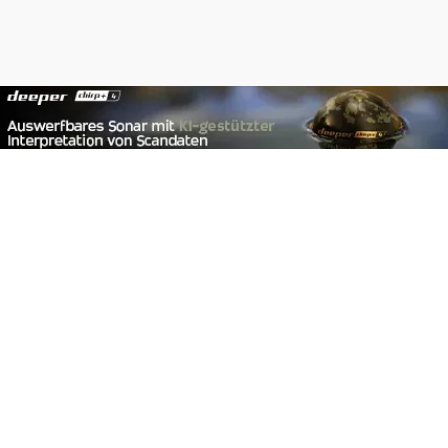
Footer
Carpzilla GmbH
Altziegenrück 2
91459 Markt Erlbach
+49 (0) 9106 4159804
kontakt@carpzilla.de