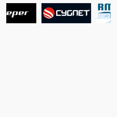
In diesem Audiocoaching erfährst Du es!Und hier, wie im
Coaching versprochen, zwei der top Hakenköder-
Rezepte vom Meister Daniel Brünkmans zum
Nachmachen:ScoCho-Pepper Wafter:2 Teile Plolaris
PopUp Mix + 1 1/4 Teile Mainline Cell Base Mix
(Volumenanteile)1 Ei3 g Egg Albumin1 TL Farbe Fluoro
Gold von CCMoore3 g Rohfasern von Nature Baits5 ml
Scopex von MTC Baits5 ml Chocomalt von Rod
Hutchinson4 ml H.A.H.L Winter Dream von Rod
Hutchinson1 Messerspitze Thaumatin von Med Herbs2 ml
NHDC von Rod Hutchinson5 ml Liquid Liver von Rod
Hutchinson10 g Feedstim XP Pulver von CCMoore10 g
Robin Orange von Haith's10 g Rinderleberextrakt von
Selfmade Baits5 Tropfen Buttersäure20 Tropfen Black
Pepper Oil von NutrabaitsSweet-Liver Wafter:2 Teile
Plolaris PopUp Mix + 1 1/4 Teile Mainline Cell Base Mix
(Volumenanteile)1 Ei3 g Egg Albumin1 TL Farbe Weiß von
Mainline3 g Rohfasern von Nature Baits10 ml Chocomalt
von Rod Hutchinson5 Tropfen Buttersäure5 ml Liquid