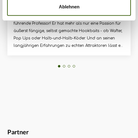
Ablehnen
Wäre das Selbstmachen von Hakenködern eine
anerkannte Wissenschaft, Daniel Brünkmans wäre der
führende Professor! Er hat mehr als nur eine Passion für
äußerst fängige, selbst gemachte Hookbaits - ob Wafter,
Pop Ups oder Halb-und-Halb-Köder. Und an seinen
langjährigen Erfahrungen zu echten Attraktoren lässt er
uns in diesem Gespräch teilhaben!Christopher
Paschmanns quetscht den Korda und Mainline Teamer
Daniel Brünkmans in diesem EBA so richtig aus zu allen
relevanten Themen rund ums Selbstrollen von
Hookbaits: Wie macht man Wafter? Wie sorgt man für
Härte oder besseres Auswaschen? Wann bringen es die
hammerattraktiven Köder, wann nicht? Wo bezieht man
Zutaten?Die wichtigesten Fragen und Antworten für viele
Hörer beziehen sich aber ganz bestimmt auf solche
Zutaten, die echte Attraktion versprechen:
Rinderleberextrakt, Buttersäure, Taumatin und NHDC,
Partner
CSL und Flavors aller Art. Was bringt Dir wirklich Bisse?