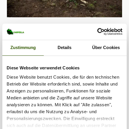
Zustimmung
Details
Über Cookies
Tags:
Diese Webseite verwendet Cookies
Blog-News
•
Mark Dörner
•
Christopher
Diese Website benutzt Cookies, die für den technischen
Paschmanns
•
Keep the Spirit - das TourTorial
Betrieb der Website erforderlich sind, sowie Inhalte und
•
Tour-Torial
Anzeigen zu personalisieren, Funktionen für soziale
Medien anbieten und die Zugriffe auf unsere Website
analysieren zu können. Mit Klick auf "Alle zulassen",
Zilla vergeben
318
erlaubst du uns die Nutzung zu Analyse- und
Personalisierungszwecken. Die Einwilligung erstreckt
sich auch auf die Datenübermittlung an unsere Partner