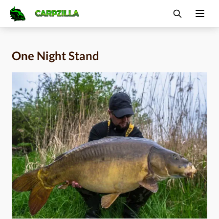
Carpzilla
Ope
One Night Stand