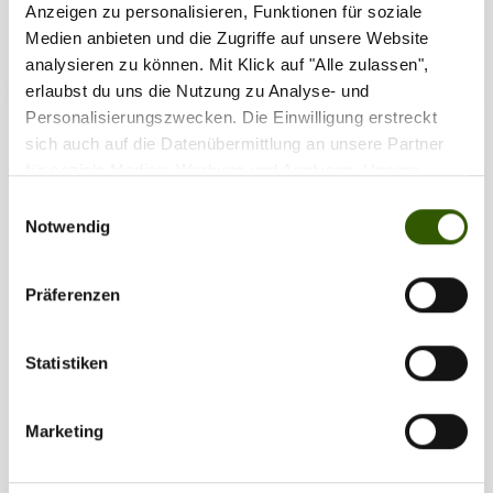
Anzeigen zu personalisieren, Funktionen für soziale
Ort:
Frankreich
Medien anbieten und die Zugriffe auf unsere Website
Gewässer:
Unbekannt
analysieren zu können. Mit Klick auf "Alle zulassen",
erlaubst du uns die Nutzung zu Analyse- und
Zilla vergeben
35
Personalisierungszwecken. Die Einwilligung erstreckt
sich auch auf die Datenübermittlung an unsere Partner
für soziale Medien, Werbung und Analysen. Unsere
carpatez
/ Frankreich / 30.12.2018
Partner führen diese Informationen möglicherweise mit
Einwilligungsauswahl
weiteren Daten zusammen, die Sie ihnen bereitgestellt
Notwendig
haben oder die sie im Rahmen Ihrer Nutzung der Dienste
Kurzsession im Dezember, Nr.1
gesammelt haben.
Präferenzen
Statistiken
Marketing