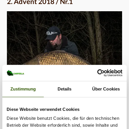
2. Advent 2018 / Nr.1
Zustimmung
Details
Über Cookies
Fänger:
carpatez
Diese Webseite verwendet Cookies
Gewicht:
0,00 kg
Diese Website benutzt Cookies, die für den technischen
Köder:
Boilie
Betrieb der Website erforderlich sind, sowie Inhalte und
Fangdatum:
09.12.2018