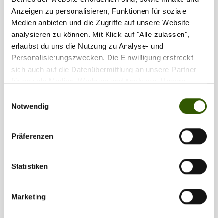
Anzeigen zu personalisieren, Funktionen für soziale
Medien anbieten und die Zugriffe auf unsere Website
analysieren zu können. Mit Klick auf "Alle zulassen",
erlaubst du uns die Nutzung zu Analyse- und
Personalisierungszwecken. Die Einwilligung erstreckt
sich auch auf die Datenübermittlung an unsere Partner
für soziale Medien, Werbung und Analysen. Unsere
Partner führen diese Informationen möglicherweise mit
Einwilligungsauswahl
weiteren Daten zusammen, die Sie ihnen bereitgestellt
Notwendig
haben oder die sie im Rahmen Ihrer Nutzung der Dienste
gesammelt haben.
Präferenzen
Statistiken
Marketing