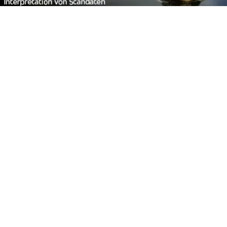
Footer
Carpzilla GmbH
Altziegenrück 2
91459 Markt Erlbach
+49 (0) 9106 4159804
kontakt@carpzilla.de
Quicklinks
Shop