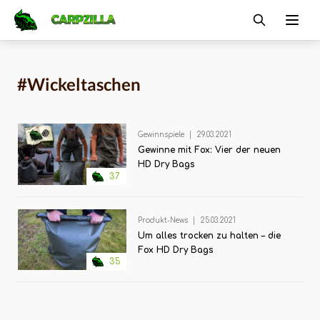
Carpzilla
Ope
#Wickeltaschen
Gewinnspiele
|
29.03.2021
Gewinne mit Fox: Vier der neuen
HD Dry Bags
37
Produkt-News
|
25.03.2021
Um alles trocken zu halten – die
Fox HD Dry Bags
35