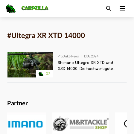
Carpzilla
Ope
#Ultegra XR XTD 14000
Produkt-News
|
13.08.2024
Shimano Ultegra XR XTD und
XSD 14000: Die hochwertigste
37
Ultegra aller Zeiten!
Partner