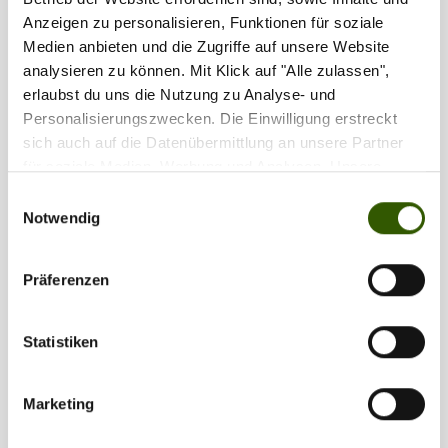
Anzeigen zu personalisieren, Funktionen für soziale
Medien anbieten und die Zugriffe auf unsere Website
analysieren zu können. Mit Klick auf "Alle zulassen",
erlaubst du uns die Nutzung zu Analyse- und
Personalisierungszwecken. Die Einwilligung erstreckt
sich auch auf die Datenübermittlung an unsere Partner
für soziale Medien, Werbung und Analysen. Unsere
Partner führen diese Informationen möglicherweise mit
Einwilligungsauswahl
weiteren Daten zusammen, die Sie ihnen bereitgestellt
Notwendig
haben oder die sie im Rahmen Ihrer Nutzung der Dienste
gesammelt haben.
Präferenzen
Statistiken
Marketing