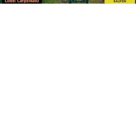
Footer
Carpzilla GmbH
Altziegenrück 2
91459 Markt Erlbach
+49 (0) 9106 4159804
kontakt@carpzilla.de
Quicklinks
Shop