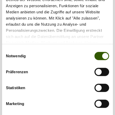
Anzeigen zu personalisieren, Funktionen für soziale
Medien anbieten und die Zugriffe auf unsere Website
analysieren zu können. Mit Klick auf "Alle zulassen",
erlaubst du uns die Nutzung zu Analyse- und
Personalisierungszwecken. Die Einwilligung erstreckt
sich auch auf die Datenübermittlung an unsere Partner
für soziale Medien, Werbung und Analysen. Unsere
Partner führen diese Informationen möglicherweise mit
Einwilligungsauswahl
weiteren Daten zusammen, die Sie ihnen bereitgestellt
Notwendig
haben oder die sie im Rahmen Ihrer Nutzung der Dienste
gesammelt haben.
Präferenzen
Statistiken
Marketing