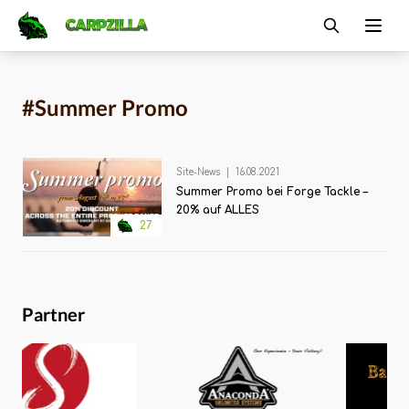
Carpzilla
Ope
#Summer Promo
Site-News
|
16.08.2021
Summer Promo bei Forge Tackle –
20% auf ALLES
27
Partner