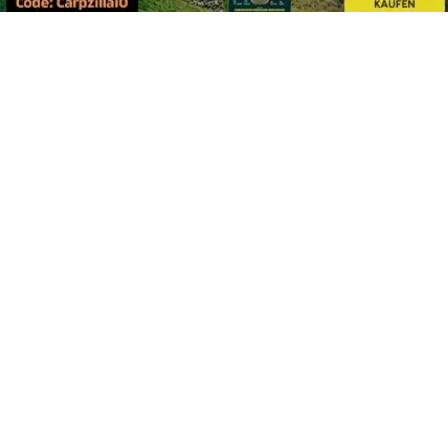
Footer
Carpzilla GmbH
Altziegenrück 2
91459 Markt Erlbach
+49 (0) 9106 4159804
kontakt@carpzilla.de
Quicklinks
Shop