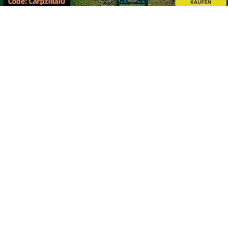
Footer
Carpzilla GmbH
Altziegenrück 2
91459 Markt Erlbach
+49 (0) 9106 4159804
kontakt@carpzilla.de
Quicklinks
Shop