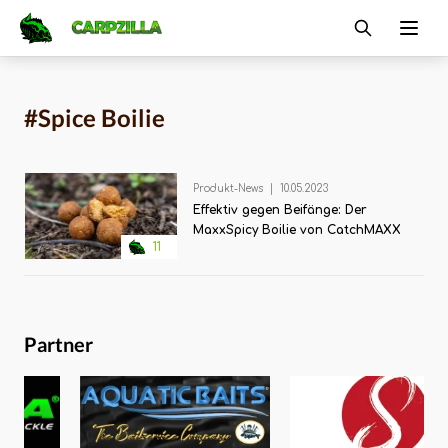
Carpzilla
Ope
#Spice Boilie
Produkt-News
|
10.05.2023
Effektiv gegen Beifänge: Der
MaxxSpicy Boilie von CatchMAXX
11
Partner