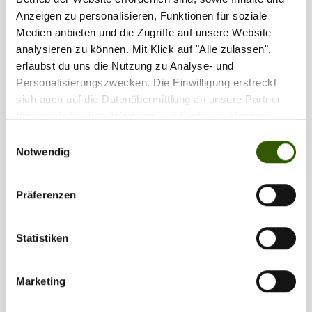
Anzeigen zu personalisieren, Funktionen für soziale
Medien anbieten und die Zugriffe auf unsere Website
analysieren zu können. Mit Klick auf "Alle zulassen",
erlaubst du uns die Nutzung zu Analyse- und
Personalisierungszwecken. Die Einwilligung erstreckt
sich auch auf die Datenübermittlung an unsere Partner
für soziale Medien, Werbung und Analysen. Unsere
Partner führen diese Informationen möglicherweise mit
Einwilligungsauswahl
weiteren Daten zusammen, die Sie ihnen bereitgestellt
Notwendig
haben oder die sie im Rahmen Ihrer Nutzung der Dienste
gesammelt haben.
Präferenzen
Statistiken
Marketing