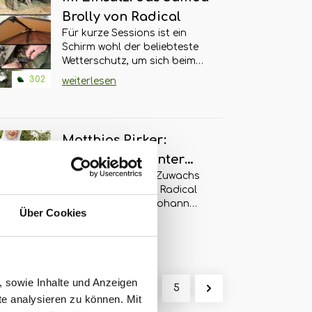
Robin Illner. Im Gespräch mit
Brolly von Radical
Christopher Paschmanns
geht er ins Detail zu seinen
Für kurze Sessions ist ein
Wurzeln, seinem Antrieb und
Schirm wohl der beliebteste
seiner Liebe für die
Wetterschutz, um sich beim
Großgewässer im
Karpfenangeln vor Wind und
302
weiterlesen
Ausland.Robin Illner ist seit
Wetter zu schützen. Doch sind
vielen Jahren loyaler
längere Sessions geplant –
Teamangler und Consultant
haben Brollys einige
bei Zebco (Radical Carp,
Nachteile. Radical hat sich
Matthias Pirker:
Quantum, Browning und
diesen bei der Konzeption
weitere) und in jüngerer
Shortsession unter
des Samba Brollys
Vergangenheit mit
angenommen. Was dabei
Kürzlich haben wir Zuwachs
himmlischen Segen
besonderen Fängen aus
herausgekommen ist, erfahrt
im österreichischen Radical
Großgewässern in Frankreich
ihr hier - denn wir haben den
Team bekommen. Johann
& Co aufgefallen. Vielen ist er
Über Cookies
Samba Brolly von Radical
Troppacher heißt der neue
987
weiterlesen
durch seine Artikel und
seit einigen Wochen im
Radical Testangler. Mir lag es
Bücher - besonders auch im
Einsatz…Das Ziel bei der
sehr am Herzen, Johann
Specimen-Bereich ein
Konzeption des neuen
lernen zu lernen, denn quasi
Begriff. Christopher
Samba Brollys von Radical
sind wir ja Nachbarn. Er
Paschmanns hat den Lehrer
, sowie Inhalte und Anzeigen
war es in erster Linie einen
angelt in der Steiermark und
1
2
...
5
in seiner Heimat besucht und
Brolly so zu verbessern, dass
te analysieren zu können. Mit
ich bin in Kärnten unterwegs.
in ein sehr interessantes
er für den Angler nicht mehr