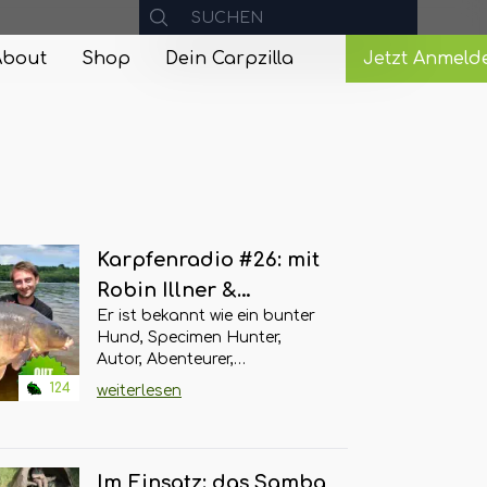
About
Shop
Dein Carpzilla
Jetzt Anmeld
Karpfenradio #26: mit
Robin Illner &
Er ist bekannt wie ein bunter
Christopher
Hund, Specimen Hunter,
Paschmanns
Autor, Abenteurer,
Karpfenangler, langjähriger
124
weiterlesen
Zebco-Consultant und von
verschiedenenen
Angelzeitschriften bis hin zu
Youtube überall vertreten:
Im Einsatz: das Samba