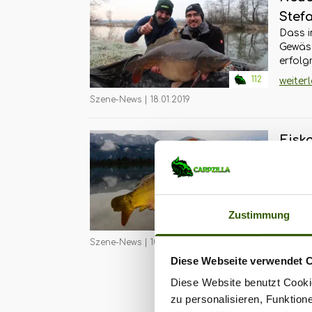
hochw
Stef
seine 
kann!A
Dass i
Flus
steht 
Gewäss
Treib
neuen 
erfolg
denn d
ein ga
112
weiter
sie ge
ist, is
Detail
Szene-News
|
18.01.2019
doch d
Aufmer
sogar 
ganz k
Grad 
Eisk
Unders
fangen
sie li
für M
Stefan
eine V
neues
Bereit
Modell
des Ge
berich
Angele
bayris
Pirker
kannst
Grenze
Zustimmung
Natur
242
weiter
Dark Se
das rel
Österr
die si
Fließg
Szene-News
|
10.01.2017
mitten
perfek
Überra
Radica
Diese Webseite verwendet 
Nahbe
Wels-S
zuges
vom Bo
Diese Website benutzt Cookie
in sei
frühen
geht e
bewies
zu personalisieren, Funktion
Österr
Längen
u.a. a