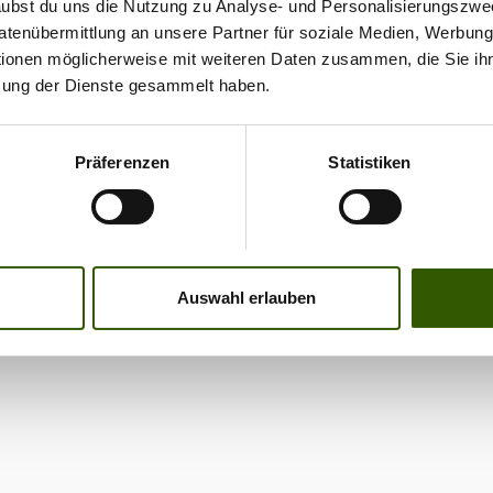
as Pirker alias „Motte“
rlaubst du uns die Nutzung zu Analyse- und Personalisierungszwe
wichten von 2,75 bis
,80 auf
so recht zufrieden
Datenübermittlung an unsere Partner für soziale Medien, Werbun
wodurch auch sämtliche
ativköder.Und auch
 Im Gegenteil: Er wollte
tionen möglicherweise mit weiteren Daten zusammen, die Sie ihn
n Aspekte unserer
 Mal klappt es, trotz
iner echten
i abgedeckt zu sein
zung der Dienste gesammelt haben.
r Temperaturen Rand-
forderung stellen.Sein
nen.KomponentenBei
eibeis auf dem Fluss
 war es, unter
n ab rund 65€ pro Rute
n Stefan und Kumpel
werten Bedingungen im
man sich natürlich
 mehrere Karpfen –
 einen kapitalen
Präferenzen
Statistiken
läufig, ob hier am
er auch ein richtig
n zu fangen. Und das
al gespart wurde. Ein
iges Exemplar!Wie die
irgendwo, sondern an
in den Katalog von
n zum Erfolg kommen,
der großen Naturseen
l verspricht aber, dass
hr hier im über 40
terlichen Österreich.Die
h bei den Bauteilen um
n langen Video:
sforderung sah
ät handelt. So ist die
as vor allem darin, den
Auswahl erlauben
Dark+ auf einem Blank
gen Zeitpunkt für eine
ochmodularer
n zu timen. Um
aser aufgebaut, die
zufinden, zu welcher
ung ist von FUJI und
eit die kurzen
llenhalter wird ein FUJI
eiten im kalten Wasser
ngesetzt, allesamt
 half nur
dteile von Rang und
bieren.Um ein
.Weiterer UmfangAber
m an Attraktivität an
tandard“-Modelle sind
ägen Fische