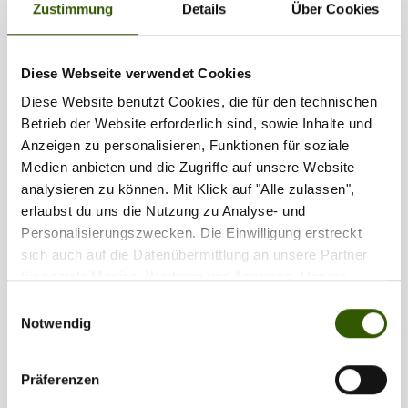
Zustimmung
Details
Über Cookies
1
2
Diese Webseite verwendet Cookies
Diese Website benutzt Cookies, die für den technischen
Partner
Betrieb der Website erforderlich sind, sowie Inhalte und
Anzeigen zu personalisieren, Funktionen für soziale
Medien anbieten und die Zugriffe auf unsere Website
analysieren zu können. Mit Klick auf "Alle zulassen",
erlaubst du uns die Nutzung zu Analyse- und
Personalisierungszwecken. Die Einwilligung erstreckt
sich auch auf die Datenübermittlung an unsere Partner
für soziale Medien, Werbung und Analysen. Unsere
Partner führen diese Informationen möglicherweise mit
Einwilligungsauswahl
weiteren Daten zusammen, die Sie ihnen bereitgestellt
Notwendig
haben oder die sie im Rahmen Ihrer Nutzung der Dienste
gesammelt haben.
Präferenzen