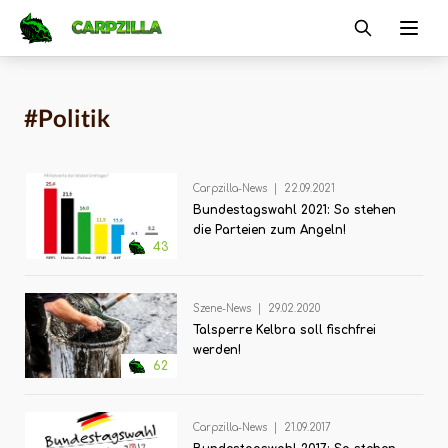
Carpzilla
Ope
#Politik
Carpzilla-News
|
22.09.2021
Bundestagswahl 2021: So stehen
die Parteien zum Angeln!
43
Szene-News
|
29.02.2020
Talsperre Kelbra soll fischfrei
werden!
62
Carpzilla-News
|
21.09.2017