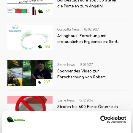
Bundestagswahl 2017: So stehen
die Parteien zum Angeln!
69
Carpzilla-News
|
08.02.2017
Arlinghaus' Forschung mit
erstaunlichen Ergebnissen: Sind
185
viele Karpfen unfangbar?
Szene-News
|
18.01.2017
Spannendes Video zur
Forschschung von Robert
237
Arlinghaus: So schlau sind
Karpfen wirklich!
Szene-News
|
07.12.2016
Strafen bis 600 Euro: Österreich
droht Zelt- und Schirmverbot
225