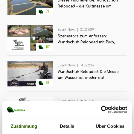
Dieses Wochenende: Wundschuh
Reloaded - die Kultmesse am
91
Wasser
Event-News
|
30.03.2019
Szenestars zum Anfassen:
Wundschuh Reloaded mit Pyka,
101
Seuß und vielen mehr
Event-News
|
14.02.2019
Wundschuh Reloaded: Die Messe
am Wasser ist wieder da!
81
Event-News
|
04.09.2018
Wiederbelebt: SPIRIT OF FISHING
veranstaltet Messe am
111
Wundschuher See
Zustimmung
Details
Über Cookies