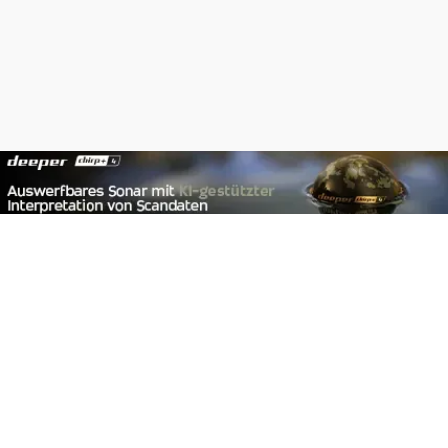
Footer
Carpzilla GmbH
Altziegenrück 2
91459 Markt Erlbach