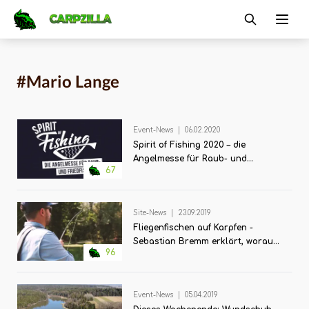
Carpzilla
Ope
#Mario Lange
Event-News
|
06.02.2020
Spirit of Fishing 2020 – die
Angelmesse für Raub- und
67
Friedfischangler!
Site-News
|
23.09.2019
Fliegenfischen auf Karpfen -
Sebastian Bremm erklärt, worauf
96
es ankommt!
Event-News
|
05.04.2019