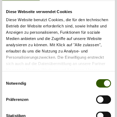
Partner
Diese Webseite verwendet Cookies
Diese Website benutzt Cookies, die für den technischen
Betrieb der Website erforderlich sind, sowie Inhalte und
Anzeigen zu personalisieren, Funktionen für soziale
Medien anbieten und die Zugriffe auf unsere Website
analysieren zu können. Mit Klick auf "Alle zulassen",
erlaubst du uns die Nutzung zu Analyse- und
Personalisierungszwecken. Die Einwilligung erstreckt
sich auch auf die Datenübermittlung an unsere Partner
für soziale Medien, Werbung und Analysen. Unsere
Partner führen diese Informationen möglicherweise mit
Einwilligungsauswahl
weiteren Daten zusammen, die Sie ihnen bereitgestellt
Notwendig
haben oder die sie im Rahmen Ihrer Nutzung der Dienste
gesammelt haben.
Präferenzen
Statistiken