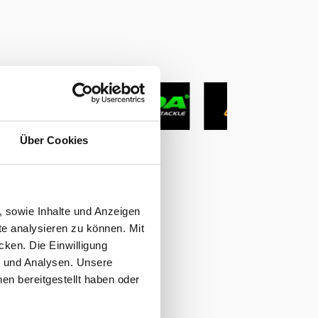
Echolot-Technik. Hier erklärt
er detailliert, was die
unterschiedlichen Funktionen
von Side Imaging bis Chirp
bringen und wie sie eingesetzt
werden.Im zweiten Teil dieser
Interview-Serie mit
Christopher Paschmanns
geht es dann um die
Stromversorgung am
Über Cookies
Wasser.Carpzilla · Einfach
besser Angeln #87: Moderne
Echolote clever einsetzen mit
Nils Meuther
, sowie Inhalte und Anzeigen
te analysieren zu können. Mit
cken. Die Einwilligung
g und Analysen. Unsere
en bereitgestellt haben oder