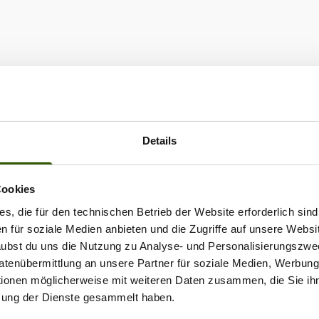
versorgung an Bord,
auch um die ganz
deren Funktionen des
tes. Viel Spaß mit
 EBA!Carpzilla ·
h besser Angeln #88:
ersorgung für Echolot
Details
Cookies
s, die für den technischen Betrieb der Website erforderlich sind
en für soziale Medien anbieten und die Zugriffe auf unsere Websi
rlaubst du uns die Nutzung zu Analyse- und Personalisierungszwe
Datenübermittlung an unsere Partner für soziale Medien, Werbun
tionen möglicherweise mit weiteren Daten zusammen, die Sie ihn
zung der Dienste gesammelt haben.