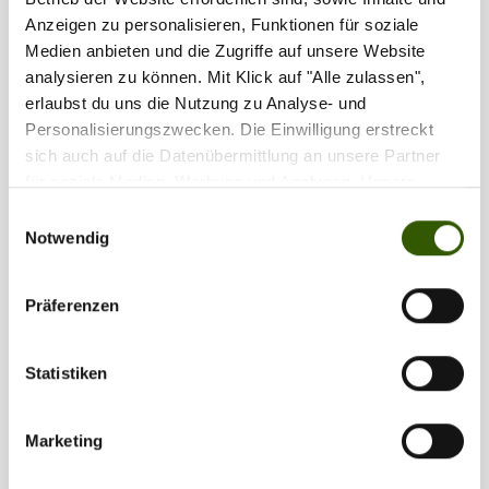
Anzeigen zu personalisieren, Funktionen für soziale
Medien anbieten und die Zugriffe auf unsere Website
analysieren zu können. Mit Klick auf "Alle zulassen",
erlaubst du uns die Nutzung zu Analyse- und
Personalisierungszwecken. Die Einwilligung erstreckt
sich auch auf die Datenübermittlung an unsere Partner
für soziale Medien, Werbung und Analysen. Unsere
Partner führen diese Informationen möglicherweise mit
Einwilligungsauswahl
weiteren Daten zusammen, die Sie ihnen bereitgestellt
Notwendig
haben oder die sie im Rahmen Ihrer Nutzung der Dienste
gesammelt haben.
Präferenzen
Statistiken
Marketing