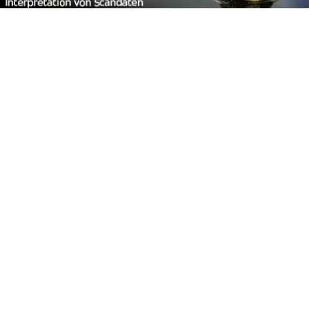
Footer
Carpzilla GmbH
Altziegenrück 2
91459 Markt Erlbach
+49 (0) 9106 4159804
kontakt@carpzilla.de
Quicklinks
Shop