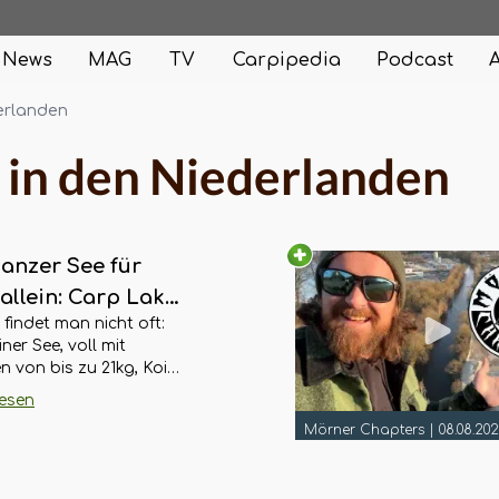
News
MAG
TV
Carpipedia
Podcast
erlanden
in den Niederlanden
ganzer See für
allein: Carp Lake
findet man nicht oft:
alen von Angling
iner See, voll mit
pes
n von bis zu 21kg, Kois,
es und mehr, den du
lesen
iv für dich und deine
Mörner Chapters
|
08.08.20
e mit einer
aften Unterkunft
 kannst. Das ist der