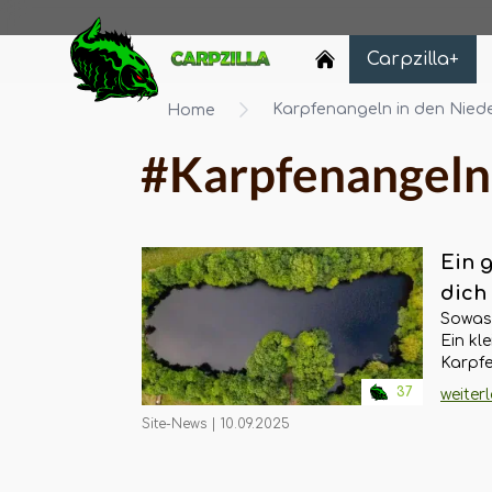
Carpzilla
Carpzilla+
Karpfenangeln in den Nied
Home
#Karpfenangeln 
Ein 
dich 
Sowas 
Rosm
Ein kle
Esca
Karpfe
Ghosti
37
weiter
exklus
Site-News
|
10.09.2025
Freund
traumh
buchen