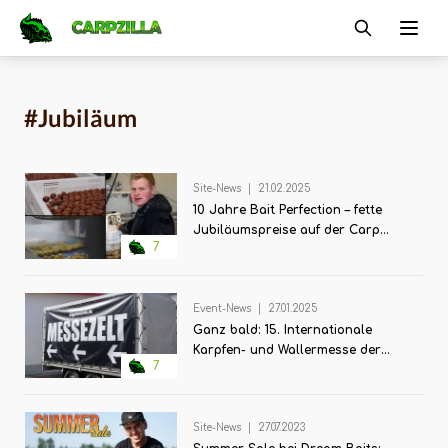
Carpzilla
Ope
#Jubiläum
Site-News
|
21.02.2025
10 Jahre Bait Perfection – fette
Jubiläumspreise auf der Carp
7
Expo Magdeburg!
Event-News
|
27.01.2025
Ganz bald: 15. Internationale
Karpfen- und Wallermesse der
7
Angelzentrale Herrieden
Site-News
|
27.07.2023