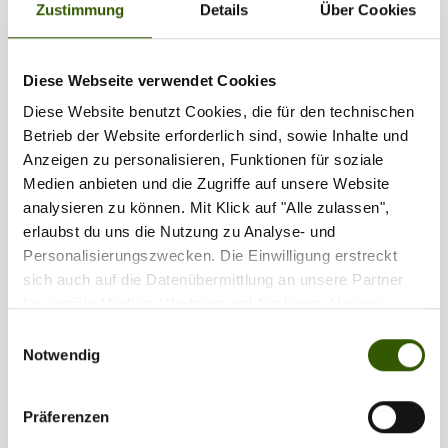
Zustimmung
Details
Über Cookies
1
2
Diese Webseite verwendet Cookies
Diese Website benutzt Cookies, die für den technischen
Partner
Betrieb der Website erforderlich sind, sowie Inhalte und
Anzeigen zu personalisieren, Funktionen für soziale
Medien anbieten und die Zugriffe auf unsere Website
analysieren zu können. Mit Klick auf "Alle zulassen",
erlaubst du uns die Nutzung zu Analyse- und
Personalisierungszwecken. Die Einwilligung erstreckt
sich auch auf die Datenübermittlung an unsere Partner
für soziale Medien, Werbung und Analysen. Unsere
Partner führen diese Informationen möglicherweise mit
Einwilligungsauswahl
weiteren Daten zusammen, die Sie ihnen bereitgestellt
Notwendig
haben oder die sie im Rahmen Ihrer Nutzung der Dienste
gesammelt haben.
Präferenzen