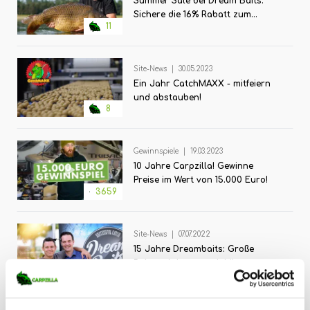
Summer Sale bei Dream Baits:
Sichere die 16% Rabatt zum
11
Firmenjubiläum
Site-News
|
30.05.2023
Ein Jahr CatchMAXX - mitfeiern
und abstauben!
8
Gewinnspiele
|
19.03.2023
10 Jahre Carpzilla! Gewinne
Preise im Wert von 15.000 Euro!
3659
Site-News
|
07.07.2022
15 Jahre Dreambaits: Große
Rabattaktion zum Jubiläum
11