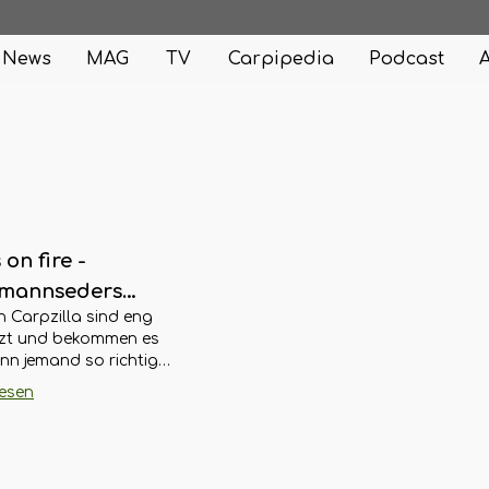
News
MAG
TV
Carpipedia
Podcast
s on fire -
mannseders
n Carpzilla sind eng
merjahr
tzt und bekommen es
enn jemand so richtig
tartet. Und was unser
lesen
l Felix Hetzmannseder
n River Rats in dieser
 gerissen hat, ist auf
Fall eine Nachricht wert!