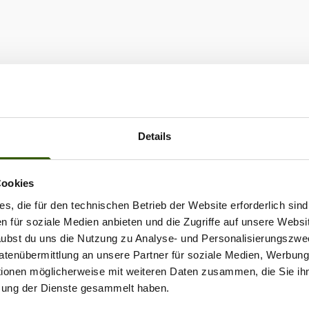
 bis Ende März hatte
hr Fische auf der Uhr,
le in einer Saison
. Echte Serien konnte
teils noch einstelligen
aturen hinlegen und
 einem stark
ntierten
gewässer. Und so
h ging es weiter. Über
Details
egafrüjahr berichtet
ungster und Korda-
ngler im
https://www.carpzilla.de/user-
Cookies
/mein-fruehjahr-felix-
s, die für den technischen Betrieb der Website erforderlich sind
annseder-
en für soziale Medien anbieten und die Zugriffe auf unsere Websi
.htmlZusammengefasst:
on ist der Schlüssel!
rlaubst du uns die Nutzung zu Analyse- und Personalisierungszwe
fenen Augen und Ohren,
Datenübermittlung an unsere Partner für soziale Medien, Werbun
lem aber dem Willen, für
tionen möglicherweise mit weiteren Daten zusammen, die Sie ihn
 Erfolg zu arbeiten, zu
zung der Dienste gesammelt haben.
und zu frieren, machte
n Saisonstart par