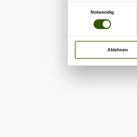
excell
Einwilligungsauswahl
dabei 
Notwendig
mit g
Helico
passte
bracht
meiste
super 
Ablehnen
nie“, s
Übrige
Fische
einer 
auch 
Anfan
Slowen
Fel im
Kurztr
und Sl
Erwäh
war on
am Fis
Slowen