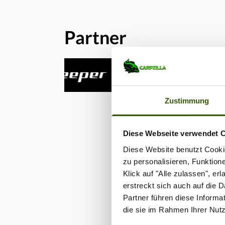
Schon
Fel me
als vie
Partner
fangen
er bei 
Temper
das an
freque
Szene
ähnlic
Zustimmung
sein M
der Yo
Teama
Video:
Diese Webseite verwendet 
videos
Diese Website benutzt Cookie
hetzm
zu personalisieren, Funktion
12755
Locati
Klick auf "Alle zulassen", e
Mit of
erstreckt sich auch auf die 
vor al
Partner führen diese Informa
seinen
die sie im Rahmen Ihrer Nut
moven 
Fel de