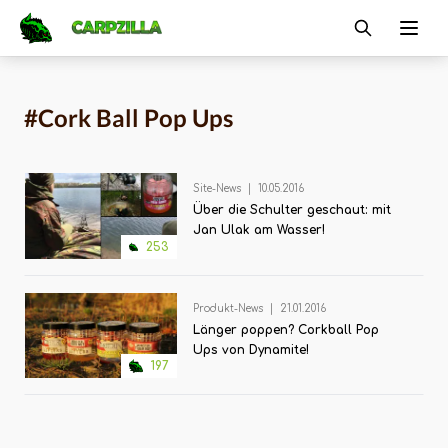
Carpzilla
Ope
#Cork Ball Pop Ups
Site-News
|
10.05.2016
Über die Schulter geschaut: mit
Jan Ulak am Wasser!
253
Produkt-News
|
21.01.2016
Länger poppen? Corkball Pop
Ups von Dynamite!
197