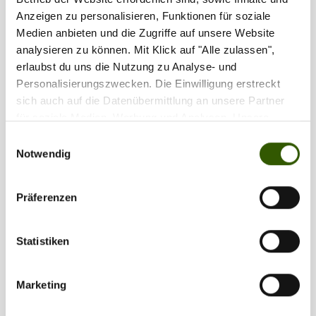
Anzeigen zu personalisieren, Funktionen für soziale
Medien anbieten und die Zugriffe auf unsere Website
analysieren zu können. Mit Klick auf "Alle zulassen",
erlaubst du uns die Nutzung zu Analyse- und
Personalisierungszwecken. Die Einwilligung erstreckt
sich auch auf die Datenübermittlung an unsere Partner
für soziale Medien, Werbung und Analysen. Unsere
Partner führen diese Informationen möglicherweise mit
Einwilligungsauswahl
weiteren Daten zusammen, die Sie ihnen bereitgestellt
Notwendig
haben oder die sie im Rahmen Ihrer Nutzung der Dienste
gesammelt haben.
Präferenzen
Statistiken
Marketing