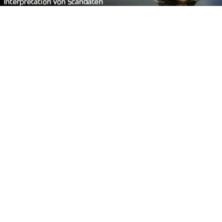
Footer
Carpzilla GmbH
Altziegenrück 2
91459 Markt Erlbach
+49 (0) 9106 4159804
kontakt@carpzilla.de
Quicklinks
Shop