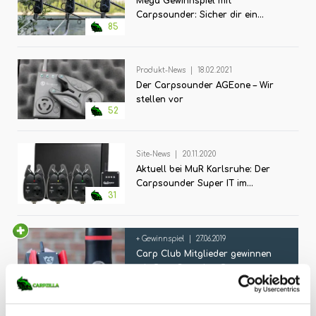
Mega Gewinnspiel mit
Carpsounder: Sicher dir ein
85
AgeONE 3+1 Set!
Produkt-News
|
18.02.2021
Der Carpsounder AGEone – Wir
stellen vor
52
Site-News
|
20.11.2020
Aktuell bei MuR Karlsruhe: Der
Carpsounder Super IT im
31
Sparangebot
+ Gewinnspiel
|
27.06.2019
Carp Club Mitglieder gewinnen
mit Carp Sounder: Campsecure
0
und Thermobecher