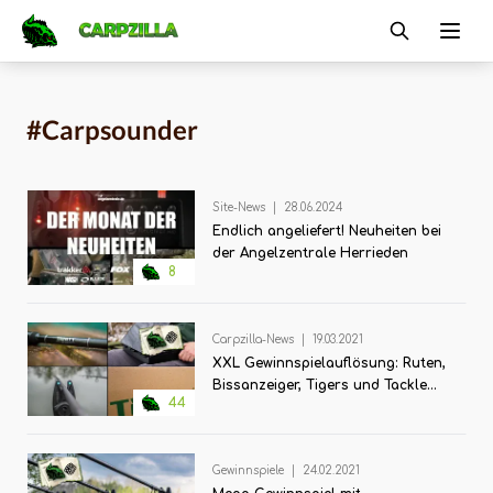
Carpzilla
Ope
#Carpsounder
Site-News
|
28.06.2024
Endlich angeliefert! Neuheiten bei
der Angelzentrale Herrieden
8
Carpzilla-News
|
19.03.2021
XXL Gewinnspielauflösung: Ruten,
Bissanzeiger, Tigers und Tackle
44
Boxen gehen an...
Gewinnspiele
|
24.02.2021