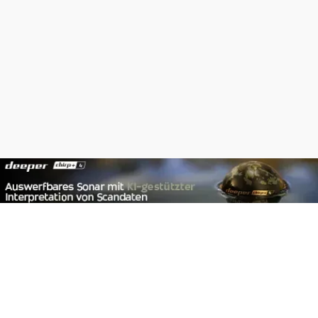
Footer
Carpzilla GmbH