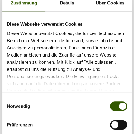
Zustimmung
Details
Über Cookies
1
2
Diese Webseite verwendet Cookies
Diese Website benutzt Cookies, die für den technischen
Partner
Betrieb der Website erforderlich sind, sowie Inhalte und
Anzeigen zu personalisieren, Funktionen für soziale
Medien anbieten und die Zugriffe auf unsere Website
analysieren zu können. Mit Klick auf "Alle zulassen",
erlaubst du uns die Nutzung zu Analyse- und
Personalisierungszwecken. Die Einwilligung erstreckt
sich auch auf die Datenübermittlung an unsere Partner
für soziale Medien, Werbung und Analysen. Unsere
Partner führen diese Informationen möglicherweise mit
Einwilligungsauswahl
weiteren Daten zusammen, die Sie ihnen bereitgestellt
Notwendig
haben oder die sie im Rahmen Ihrer Nutzung der Dienste
gesammelt haben.
Präferenzen