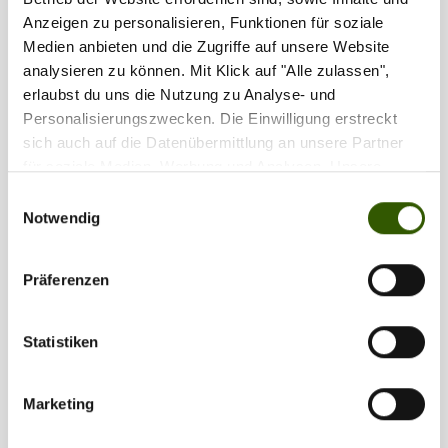
Anzeigen zu personalisieren, Funktionen für soziale
Medien anbieten und die Zugriffe auf unsere Website
analysieren zu können. Mit Klick auf "Alle zulassen",
erlaubst du uns die Nutzung zu Analyse- und
Personalisierungszwecken. Die Einwilligung erstreckt
sich auch auf die Datenübermittlung an unsere Partner
für soziale Medien, Werbung und Analysen. Unsere
Partner führen diese Informationen möglicherweise mit
Einwilligungsauswahl
weiteren Daten zusammen, die Sie ihnen bereitgestellt
Notwendig
haben oder die sie im Rahmen Ihrer Nutzung der Dienste
gesammelt haben.
Präferenzen
Statistiken
Marketing