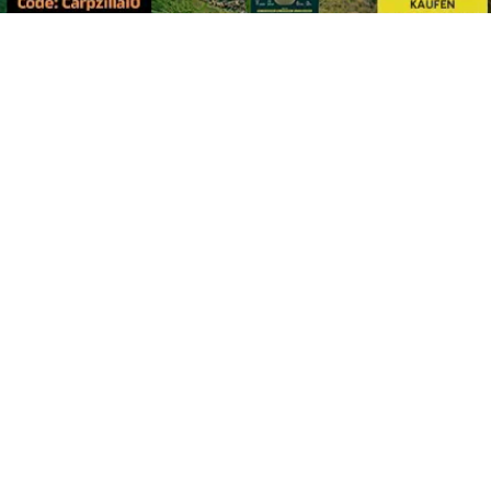
Footer
Carpzilla GmbH
Altziegenrück 2
91459 Markt Erlbach
+49 (0) 9106 4159804
kontakt@carpzilla.de
Quicklinks
Shop