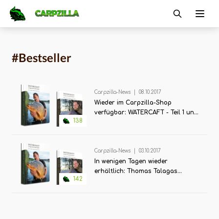
Carpzilla
Ope
#Bestseller
Carpzilla-News
|
08.10.2017
Wieder im Carpzilla-Shop
verfügbar: WATERCAFT - Teil 1 und
138
Teil 2
Carpzilla-News
|
03.10.2017
In wenigen Tagen wieder
erhältlich: Thomas Talagas
142
Bestseller WATERCRAFT 1 & 2