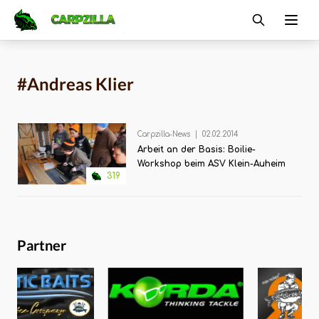
Carpzilla
Ope
#Andreas Klier
Carpzilla-News
|
02.02.2014
Arbeit an der Basis: Boilie-
Workshop beim ASV Klein-Auheim
319
Partner