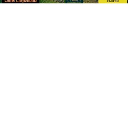
Footer
Carpzilla GmbH
Altziegenrück 2
91459 Markt Erlbach
+49 (0) 9106 4159804
kontakt@carpzilla.de
Quicklinks
Shop