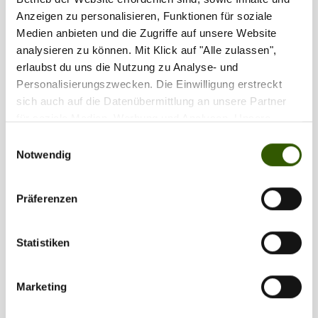
Anzeigen zu personalisieren, Funktionen für soziale
Medien anbieten und die Zugriffe auf unsere Website
analysieren zu können. Mit Klick auf "Alle zulassen",
erlaubst du uns die Nutzung zu Analyse- und
Personalisierungszwecken. Die Einwilligung erstreckt
sich auch auf die Datenübermittlung an unsere Partner
für soziale Medien, Werbung und Analysen. Unsere
Partner führen diese Informationen möglicherweise mit
Einwilligungsauswahl
weiteren Daten zusammen, die Sie ihnen bereitgestellt
Notwendig
haben oder die sie im Rahmen Ihrer Nutzung der Dienste
gesammelt haben.
Präferenzen
Statistiken
Marketing