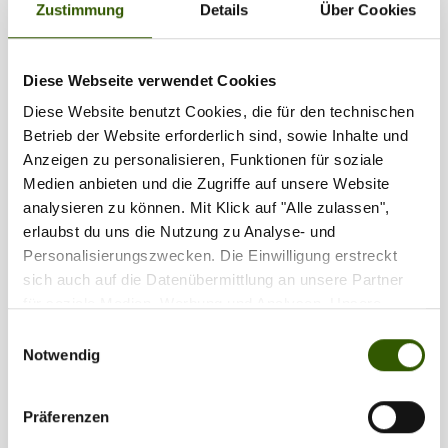
Zustimmung
Details
Über Cookies
1
2
...
4
Diese Webseite verwendet Cookies
Diese Website benutzt Cookies, die für den technischen
Partner
Betrieb der Website erforderlich sind, sowie Inhalte und
Anzeigen zu personalisieren, Funktionen für soziale
Medien anbieten und die Zugriffe auf unsere Website
analysieren zu können. Mit Klick auf "Alle zulassen",
erlaubst du uns die Nutzung zu Analyse- und
Personalisierungszwecken. Die Einwilligung erstreckt
sich auch auf die Datenübermittlung an unsere Partner
für soziale Medien, Werbung und Analysen. Unsere
Partner führen diese Informationen möglicherweise mit
Einwilligungsauswahl
weiteren Daten zusammen, die Sie ihnen bereitgestellt
Notwendig
haben oder die sie im Rahmen Ihrer Nutzung der Dienste
gesammelt haben.
Präferenzen