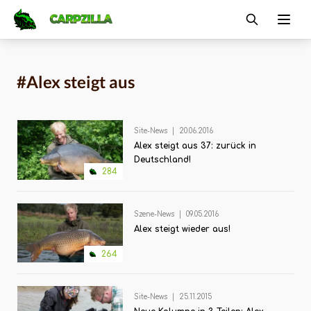
Carpzilla
Ope
#Alex steigt aus
Site-News
|
20.06.2016
Alex steigt aus 37: zurück in
Deutschland!
284
Szene-News
|
09.05.2016
Alex steigt wieder aus!
264
Site-News
|
25.11.2015