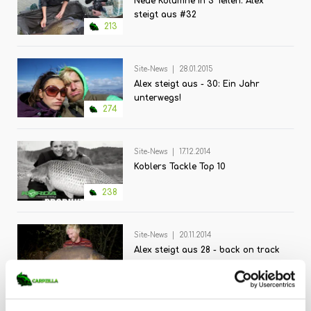
Neue Kolumne in 3 Teilen: Alex
steigt aus #32
213
Site-News
|
28.01.2015
Alex steigt aus - 30: Ein Jahr
unterwegs!
274
Site-News
|
17.12.2014
Koblers Tackle Top 10
238
Site-News
|
20.11.2014
Alex steigt aus 28 - back on track
239