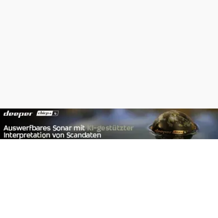
Footer
Carpzilla GmbH